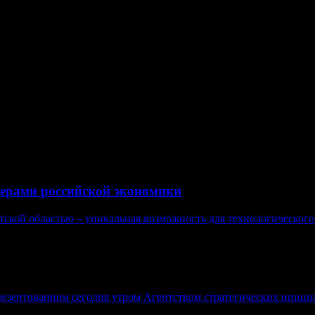
лимата и ускорение развития страны.
транными компаниями высоки риски утечки информации, несмотр
ийских предприятий влечет экономический ущерб для отечестве
PMG, Ernst & Young и Deloitte & Touche) от аудита в России вы
родные организации получают 42,6% в совокупных доходов всей 
ерами российской экономики
кой областью – уникальная возможность для технологического р
езентованном сегодня утром Агентством стратегических иници