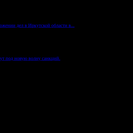
жении дел в Иркутской области в...
ут под новую волну санкций.
комнадзор) как электронное периодическое издание "Газета