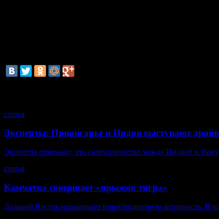
Целью этих изменений являются улучшение инвестиционного к
Как отмечали депутаты, при оказании аудиторских услуг инос
участие иностранных компаний в аудите государственных росс
доминирующих аудиторских компаний (PricewaterhouseCoopers, K
аудиторских организациях — только на 4,5%. Четыре междуна
законопроект ЛДПР.
смотрите также
статья
Эксперты: Приангарье и Индия выступают драйв
Эксперты отмечают, что сотрудничество между Индией и Иркутс
статья
Камчатка совершает «прыжок тигра»
Дальний Восток наращивает инвестиционную активность. В пр