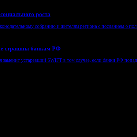
 социального роста
конодательному собранию и жителям региона с посланием о поло
не страшны банкам РФ
я заменит устаревший SWIFT в том случае, если банки РФ попад
в, гиперссылка на www.weekjournal.ru обязательна.
язи, информационных технологий и массовых коммуникаций (Рос
нение авторов может не совпадать с мнением редакции. 16+