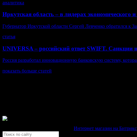
аналитика
Иркутская область – в лидерах экономического и
Губернатор Иркутской области Сергей Левченко обратился к За
статья
UNIVERSA – российский ответ SWIFT. Санкции 
Россия разработал инновационную банковскую систему, котора
показать больше статей
© Газета Неделя, 2014
При любом использовании материалов сайта и дочерних проекто
Зарегистрировано Федеральной службой по надзору в сфере св
Неделя".
Свидетельство Эл №ФС77-39719 от 30 апреля 2010 года. М
Development by "Byte Eight Lab" -
Интернет магазин на Битрикс