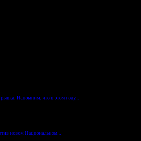
я на аудиторскую тайну. По мнению авторов законопроекта,
нных аудиторов. Доля доходов большой четверки
росла на 22,4%, в то время как в 46 крупнейших российских
отрасли от проведения аудита. В Минфине не поддержали
ывка. Напомним, что в этом году...
атив новом Национальном...