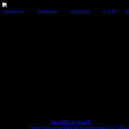
Экономика
Политика
Общество
В мире
Н
аналитика
ПРОФИЛЬ: ЦРРП подготови
"Кремлевский рейтинг
губернаторов РФ"
Оценка в рейтинге – сумма факторов, на основе кото
прогнозируется вероятность отставки губернатора, у
или ослабления позиций по отношению к федерально
центру, а не показатель эффективности его работы.
31 Октября 2016
16:22:45
автор:
Илья Гращенков, Максим Мейер
Оригинал материала
на сайте журнала
"Профиль" (от
31.10.2016)
http://www.profile.ru/politika/item/112101-r