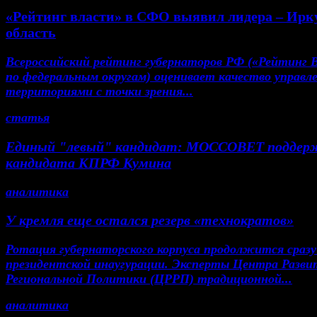
«Рейтинг власти» в СФО выявил лидера – Ирк
область
Всероссийский рейтинг губернаторов РФ («Рейтинг 
по федеральным округам) оценивает качество управл
территориями с точки зрения...
статья
Единый "левый" кандидат: МОССОВЕТ поддер
кандидата КПРФ Кумина
аналитика
У кремля еще остался резерв «технократов»
Ротация губернаторского корпуса продолжится сразу
президентской инаугурации. Эксперты Центра Разви
Региональной Политики (ЦРРП) традиционной...
аналитика