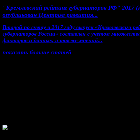
"Кремлёвский рейтинг губернаторов РФ" 2017 (
опубликован Центром развития...
Второй по счету в 2017 году выпуск «Кремлевского р
губернаторов России» составлен с учетом множеств
факторов и данных, а также мнений...
показать больше статей
© Газета Неделя, 2014
При любом использовании материалов сайта и до
проектов, гиперссылка на www.weekjournal.ru обяз
Зарегистрировано Федеральной службой по надзор
сфере связи, информационных технологий и масс
коммуникаций (Роскомнадзор) как электронное
периодическое издание "Газета Неделя".
Свидетельство Эл №ФС77-39719 от 30 апреля 
года. Мнение авторов может не совпадать с мне