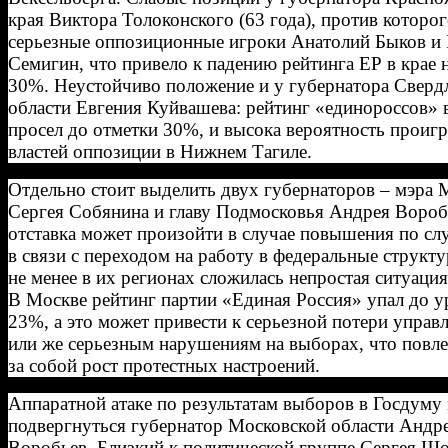
края Виктора Толоконского (63 года), против которо
серьезные оппозиционные игроки Анатолий Быков и
Семигин, что привело к падению рейтинга ЕР в крае 
30%. Неустойчиво положение и у губернатора Сверд
области Евгения Куйвашева: рейтинг «единороссов» 
просел до отметки 30%, и высока вероятность прои
властей оппозиции в Нижнем Тагиле.
Отдельно стоит выделить двух губернаторов – мэра
Сергея Собянина и главу Подмосковья Андрея Вороб
отставка может произойти в случае повышения по сл
в связи с переходом на работу в федеральные структ
не менее в их регионах сложилась непростая ситуация
В Москве рейтинг партии «Единая Россия» упал до у
23%, а это может привести к серьезной потери управ
или же серьезным нарушениям на выборах, что повле
за собой рост протестных настроений.
Аппаратной атаке по результатам выборов в Госдуму
подвергнуться губернатор Московской области Андр
Воробьев. Близкий к политической группе Сергея Ш