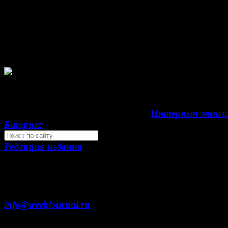
Зарегистрировано Федеральной службой по надзор
сфере связи, информационных технологий и масс
коммуникаций (Роскомнадзор) как электронное
периодическое издание "Газета Неделя".
Свидетельство Эл №ФС77-39719 от 30 апреля 
года. Мнение авторов может не совпадать с мне
редакции. 16+
Development by "Byte Eight Lab" -
Интернет магаз
Битрикс
Редакция издания
Москва, ул. Тверская д. 9 стр. 4
+7 (499) 653-5391
info@weekjournal.ru