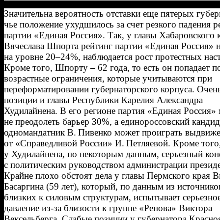
Значительна вероятность отставки еще пятерых губер
чье положение ухудшилось за счет резкого падения р
партии «Единая Россия». Так, у главы Хабаровского 
Вячеслава Шпорта рейтинг партии «Единая Россия» 
на уровне 20–24%, наблюдается рост протестных нас
Кроме того, Шпорту – 62 года, то есть он попадает п
возрастные ограничения, которые учитываются при
переформатировании губернаторского корпуса. Очен
позиции и главы Республики Карелия Александра
Худилайнена. В его регионе партия «Единая Россия»
не преодолеть барьер 30%, а единороссовский кандид
одномандатник В. Пивенко может проиграть выдвиж
от «Справедливой России» И. Петляевой. Кроме того
у Худилайнена, по некоторым данным, серьезный ко
с политическим руководством администрации президе
Крайне плохо обстоят дела у главы Пермского края 
Басаргина (59 лет), который, по данным из источнико
близких к силовым структурам, испытывает серьезно
давление из-за близости к группе «Ренова» Виктора
Вексельберга. Слабые позиции у губернатора Красно