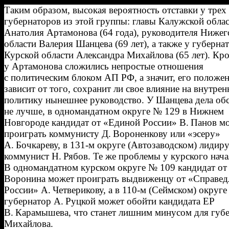
Таким образом, высокая вероятность отставки у трех
губернаторов из этой группы: главы Калужской обла
Анатолия Артамонова (64 года), руководителя Ниже
области Валерия Шанцева (69 лет), а также у губерна
Курской области Александра Михайлова (65 лет). Кро
у Артамонова сложились непростые отношения
с политическим блоком АП РФ, а значит, его положе
зависит от того, сохранит ли свое влияние на внутре
политику нынешнее руководство. У Шанцева дела об
не лучше, в одномандатном округе № 129 в Нижнем
Новгороде кандидат от «Единой России» В. Панов м
проиграть коммунисту Д. Вороненкову или «эсеру»
А. Бочкареву, в 131-м округе (Автозаводском) лидиру
коммунист Н. Рябов. Те же проблемы у курского нача
В одномандатном курском округе № 109 кандидат от 
Воронина может проиграть выдвиженцу от «Справед
России» А. Четверикову, а в 110-м (Сеймском) округе 
губернатор А. Руцкой может обойти кандидата ЕР
В. Карамышева, что станет лишним минусом для губ
Михайлова.