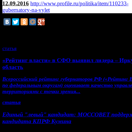
12.09.2016
http://www.profile.ru/politika/item/110233-
gubernatory-na-vylet
смотрите также
статья
«Рейтинг власти» в СФО выявил лидера – Ирк
область
Всероссийский рейтинг губернаторов РФ («Рейтинг 
по федеральным округам) оценивает качество управл
территориями с точки зрения...
статья
Единый "левый" кандидат: МОССОВЕТ поддер
кандидата КПРФ Кумина