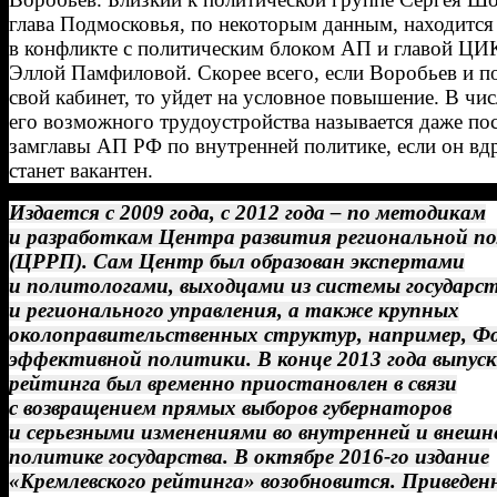
глава Подмосковья, по некоторым данным, находится
в конфликте с политическим блоком АП и главой Ц
Эллой Памфиловой. Скорее всего, если Воробьев и п
свой кабинет, то уйдет на условное повышение. В чис
его возможного трудоустройства называется даже по
замглавы АП РФ по внутренней политике, если он вд
станет вакантен.
Издается с 2009 года, с 2012 года – по методикам
и разработкам Центра развития региональной п
(ЦРРП). Сам Центр был образован экспертами
и политологами, выходцами из системы государс
и регионального управления, а также крупных
околоправительственных структур, например, Ф
эффективной политики. В конце 2013 года выпуск
рейтинга был временно приостановлен в связи
с возвращением прямых выборов губернаторов
и серьезными изменениями во внутренней и внешн
политике государства. В октябре 2016-го издание
«Кремлевского рейтинга» возобновится. Приведен