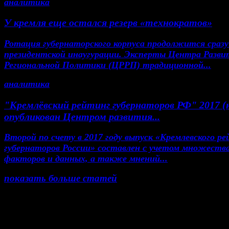
аналитика
У кремля еще остался резерв «технократов»
Ротация губернаторского корпуса продолжится сразу
президентской инаугурации. Эксперты Центра Разви
Региональной Политики (ЦРРП) традиционной...
аналитика
"Кремлёвский рейтинг губернаторов РФ" 2017 (
опубликован Центром развития...
Второй по счету в 2017 году выпуск «Кремлевского р
губернаторов России» составлен с учетом множеств
факторов и данных, а также мнений...
показать больше статей
© Газета Неделя, 2014
При любом использовании материалов сайта и до
проектов, гиперссылка на www.weekjournal.ru обяз