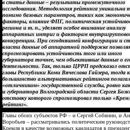
в статье данные – результаты промежуточного
исследования. Методология рейтинга уникальна 
помимо базовых параметров, таких как экономич
факторы, влияние ФПГ, политическая устойчиво
региона и т. п., уделяет особое внимание анализу
аппаратных интриг и факторам внутригруппово
конкуренции. При сегодняшней конфигурации и с
власти данные об аппаратной поддержке позвол
спрогнозировать устойчивость того или иного
губернатора точнее, чем объективные данные о ег
деятельности. Так, только ЦРРП предсказал отс
главы Республики Коми Вячеслава Гайзера, тогда 
большинство альтернативных рейтингов полагал
«отличником» государственной службы, ровно ка
и губернатора Волгоградской области Сергея Бож
отставку которого спрогнозировал только «Крем
рейтинг».
Главы обоих субъектов РФ – и Сергей Собянин, и А
Воробьев – рассматривались политическим руководс
Кремля в качестве возможных кандидатов в президе