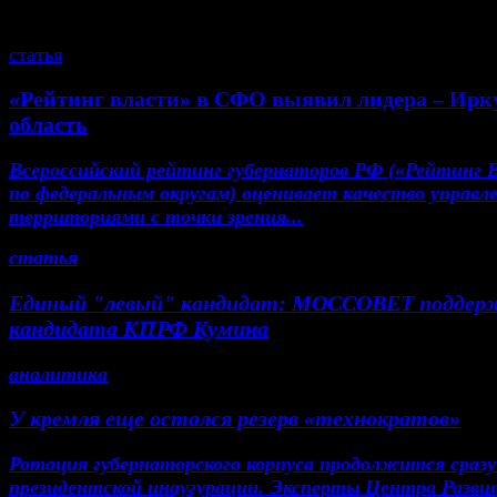
смотрите также
статья
«Рейтинг власти» в СФО выявил лидера – Ирк
область
Всероссийский рейтинг губернаторов РФ («Рейтинг 
по федеральным округам) оценивает качество управл
территориями с точки зрения...
статья
Единый "левый" кандидат: МОССОВЕТ поддер
кандидата КПРФ Кумина
аналитика
У кремля еще остался резерв «технократов»
Ротация губернаторского корпуса продолжится сразу
президентской инаугурации. Эксперты Центра Разви