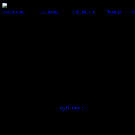
Экономика
Политика
Общество
В мире
Н
Израильское агентство
подтвердило нерукопожатные
высказывания Навального
Опубликованы новые подробности скандала вокруг
антисемитских высказываний кандидата на пост мэр
Алексея Навального.
05 Сентября 2013
13:25:52
Интернет-портал
Infox
публикует
открытое письмо
израильтянина
Таля Рабина
, уличившего Навальног
нерукопожатных высказываниях, главному редактору
The Jerusalem Post
(Иерусалим пост)
Стиву Линду
,
опубликовавшему эту информацию.