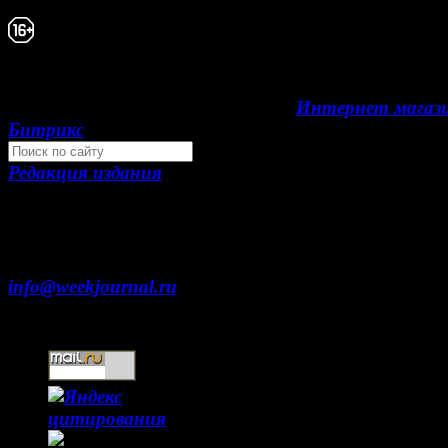
Свидетельство Эл №ФС77-39719 от 30 апреля
года. Мнение авторов может не совпадать с 
редакции. 16+
Development by "Byte Eight Lab" -
Интернет магаз
Битрикс
Редакция издания
Москва, ул. Тверская д. 9 стр. 4
+7 (499) 653-5391
info@weekjournal.ru