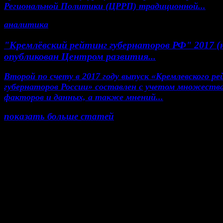
Региональной Политики (ЦРРП) традиционной...
аналитика
"Кремлёвский рейтинг губернаторов РФ" 2017 (
опубликован Центром развития...
Второй по счету в 2017 году выпуск «Кремлевского р
губернаторов России» составлен с учетом множеств
факторов и данных, а также мнений...
показать больше статей
© Газета Неделя, 2014
При любом использовании материалов сайта и до
проектов, гиперссылка на www.weekjournal.ru обяз
Зарегистрировано Федеральной службой по надзор
сфере связи, информационных технологий и масс
коммуникаций (Роскомнадзор) как электронное
периодическое издание "Газета Неделя".