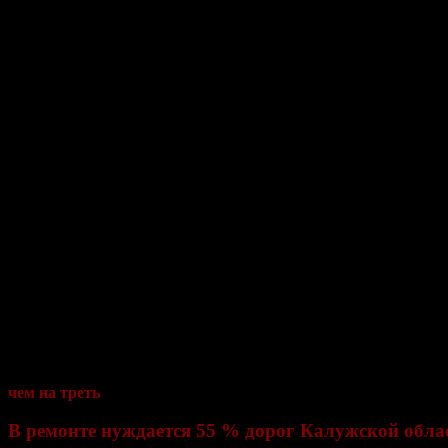
Как говорят жители окрестных деревень, дорога ведущая из 
помогает. Жители деревень рассказали, что последний раз здесь
Изуродовано дорожное покрытие и на съезде с Киевского шоссе
Управление ГИБДД по Калужской области пятый год бьет трев
чем на треть
. Если в 2009 году таких ДТП произошло 228 (погиб
В ремонте нуждается 55 % дорог Калужской обла