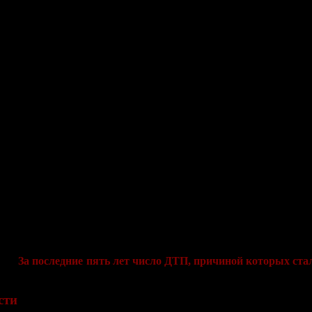
Боровска в сторону д. Тишнево, Коростелево, Семичёво, давно
 «клали новый асфальт» лет пятнадцать назад.
 в сторону Ермолино, Боровска и Балабанова.
огу.
За последние пять лет число ДТП, причиной которых ст
ли 58 человек, ранены - 308), то в 2012 году – 398 (погибли 86 
сти