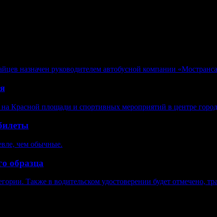
йцев назначен руководителем автобусной компании «Мостранса
ая
 на Красной площади и спортивных мероприятий в центре города
абилеты
евле, чем обычные.
го образца
егории. Также в водительском удостоверении будет отмечено, тр