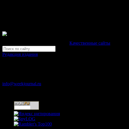
При любом использовании материалов сайта и дочерних проекто
Зарегистрировано Федеральной службой по надзору в сфере св
Неделя".
Свидетельство Эл №ФС77-39719 от 30 апреля 2010 года. М
Development by "Byte Eight Lab" -
Качественные сайты
Редакция издания
Москва, ул. Тверская д. 9 стр. 4
+7 (499) 653-5391
info@weekjournal.ru