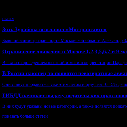
смотрите также
статья
Зять Зурабова возглавил «Мострансавто»
Бывший министр транспорта Московской области Александр За
Ограничение движения в Москве 1,2,3,5,6,7 и 9 м
В связи с проведением шествий и митингов, репетиции Парада
В России наконец-то появятся невозвратные ави
Они станут продаваться уже этим летом и будут на 10-15% деш
ГИБДД начинает выдачу водительских прав ново
В них будут указаны новые категории, а также появятся подкат
показать больше статей
© Газета Неделя, 2014