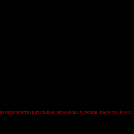
 не видела качественного ремонта. Латание дыр давно уже не
али неудовлетворительные дорожные условия, выросло более
человек, ранены - 519).