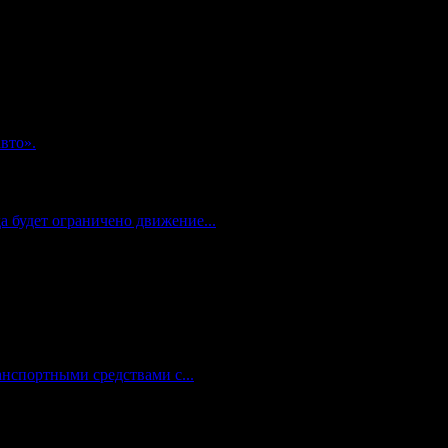
вто».
 будет ограничено движение...
анспортными средствами с...