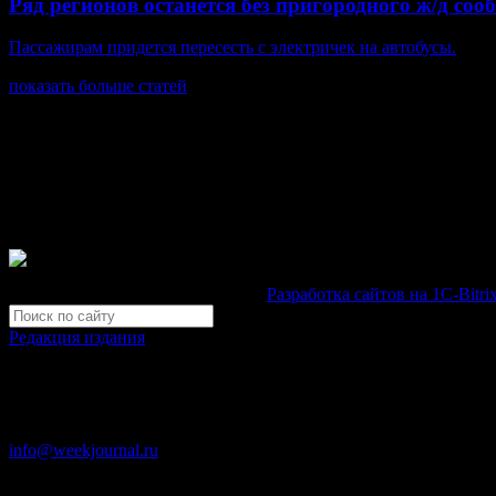
Ряд регионов останется без пригородного ж/д соо
Пассажирам придется пересесть с электричек на автобусы.
показать больше статей
© Газета Неделя, 2014
При любом использовании материалов сайта и дочерних проекто
Зарегистрировано Федеральной службой по надзору в сфере св
Неделя".
Свидетельство Эл №ФС77-39719 от 30 апреля 2010 года. М
Development by "Byte Eight Lab" -
Разработка сайтов на 1С-Bitri
Редакция издания
Москва, ул. Тверская д. 9 стр. 4
+7 (499) 653-5391
info@weekjournal.ru