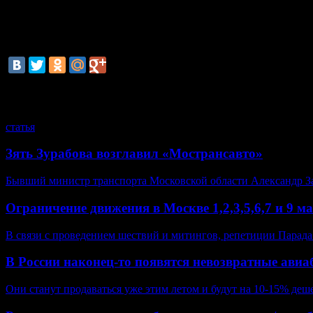
В ГИБДД отмечают, что водительское удостоверение, подт
транспортными средствами подкатегории "A1" и подкатегори
средств с мотоциклетной посадкой или рулем мотоциклетног
категории "DE" - подкатегории "D1E".
смотрите также
статья
Зять Зурабова возглавил «Мострансавто»
Бывший министр транспорта Московской области Александр За
Ограничение движения в Москве 1,2,3,5,6,7 и 9 м
В связи с проведением шествий и митингов, репетиции Парада
В России наконец-то появятся невозвратные ави
Они станут продаваться уже этим летом и будут на 10-15% деш