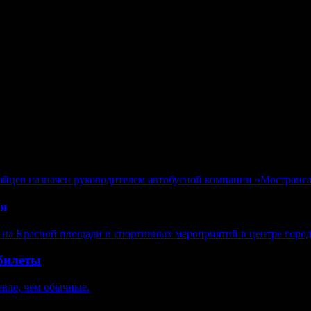
верждающее право на управление транспортными средствам
и "B1" с мотоциклетной посадкой или рулем мотоциклетного ти
о типа), категории "C" - подкатегории "C1", категории "D" 
йцев назначен руководителем автобусной компании «Мостранса
ая
 на Красной площади и спортивных мероприятий в центре города
абилеты
евле, чем обычные.