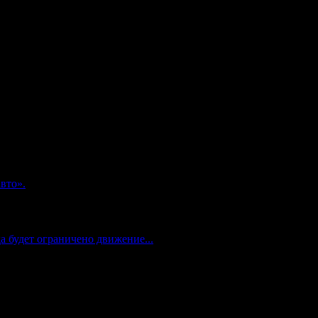
и категории "A", подтверждает также право на управление
па, категории "B" - подкатегории "B1" (кроме транспортных
- подкатегории "D1", категории "CE" - подкатегории "C1E",
вто».
 будет ограничено движение...