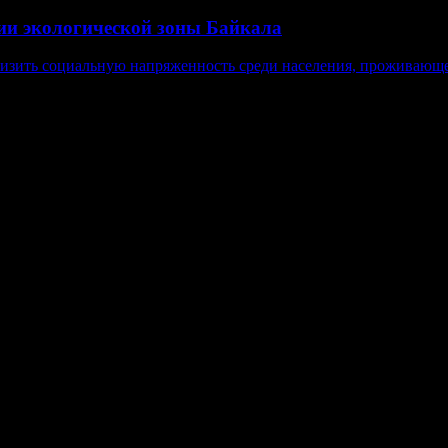
нии экологической зоны Байкала
изить социальную напряженность среди населения, проживающе
в, гиперссылка на www.weekjournal.ru обязательна.
язи, информационных технологий и массовых коммуникаций (Рос
Мнение авторов может не совпадать с мнением редакции. 16+