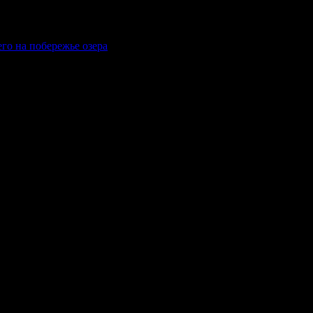
го на побережье озера
комнадзор) как электронное периодическое издание "Газета