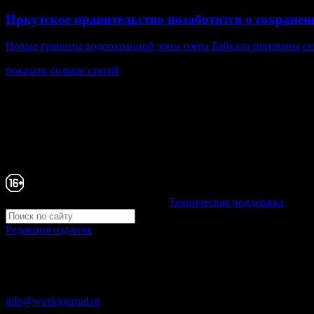
Иркутское правительство позаботится о сохране
Новые границы водоохранной зоны озера Байкала призваны сн
показать больше статей
© Газета Неделя, 2014
При любом использовании материалов сайта и дочерних проекто
Зарегистрировано Федеральной службой по надзору в сфере св
Неделя".
Свидетельство Эл №ФС77-39719 от 30 апреля 2010 года. 
Development by "Byte Eight Lab" -
Техническая поддержка
Редакция издания
Москва, ул. Тверская д. 9 стр. 4
+7 (499) 653-5391
info@weekjournal.ru