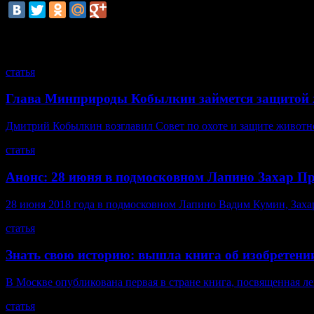
смотрите также
статья
Глава Минприроды Кобылкин займется защитой 
Дмитрий Кобылкин возглавил Совет по охоте и защите животн
статья
Анонс: 28 июня в подмосковном Лапино Захар П
28 июня 2018 года в подмосковном Лапино Вадим Кумин, Захар 
статья
Знать свою историю: вышла книга об изобретени
В Москве опубликована первая в стране книга, посвященная л
статья