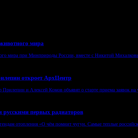
животного мира
ого мира при Минприроды России, вместе с Никитой Михалковы
рилепин откроет АрхЦентр
Прилепин и Алексей Комов объявят о старте приема заявок на у
и русскими первых радиаторов
егендам отопления «О чём помнит чугун. Самые теплые российск