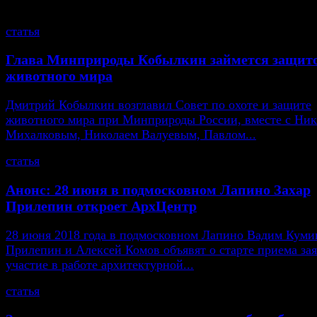
статья
Глава Минприроды Кобылкин займется защит
животного мира
Дмитрий Кобылкин возглавил Совет по охоте и защите
животного мира при Минприроды России, вместе с Ни
Михалковым, Николаем Валуевым, Павлом...
статья
Анонс: 28 июня в подмосковном Лапино Захар
Прилепин откроет АрхЦентр
28 июня 2018 года в подмосковном Лапино Вадим Кумин
Прилепин и Алексей Комов объявят о старте приема зая
участие в работе архитектурной...
статья