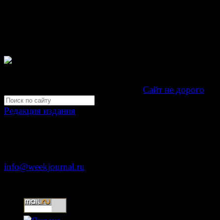
Зарегистрировано Федеральной службой по надзору 
связи, информационных технологий и массовых
коммуникаций (Роскомнадзор) как электронное перио
издание "Газета Неделя".
Свидетельство Эл №ФС77-39719 от 30 апреля 201
Мнение авторов может не совпадать с мнением редак
Development by "Byte Eight Lab" -
Сайт не дорого
Редакция издания
Москва, ул. Тверская д. 9 стр. 4
+7 (499) 653-5391
info@weekjournal.ru