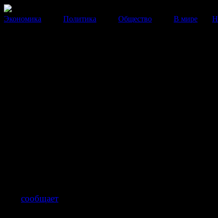
Экономика
Политика
Общество
В мире
Н
Мэру Астрахани предъявлено
обвинение
СК ищет банковские счета и недвижимость, принадл
Михаилу Столярову.
20 Ноября 2013
20:07:23
Мэру Астрахани
Михаилу Столярову
предъявлено
обвинение получение взятки в особо крупном размере 
290 УК РФ). Также проверяется информация о налич
банковских счетов и недвижимости, принадлежащих 
Как
сообщает
Следственный Комитет, в суд направле
ходатайство об отстранении Михаила Столярова от