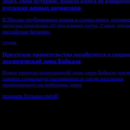
Знать свою историю: вышла книга об изобрете
русскими первых радиаторов
В Москве опубликована первая в стране книга, посвящ
легендам отопления «О чём помнит чугун. Самые тепл
российские батареи».
статья
Иркутское правительство позаботится о сохра
экологической зоны Байкала
Новые границы водоохранной зоны озера Байкала приз
снизить социальную напряженность среди населения,
проживающего на побережье озера
показать больше статей
© Газета Неделя, 2014
При любом использовании материалов сайта и дочер
проектов, гиперссылка на www.weekjournal.ru обязате