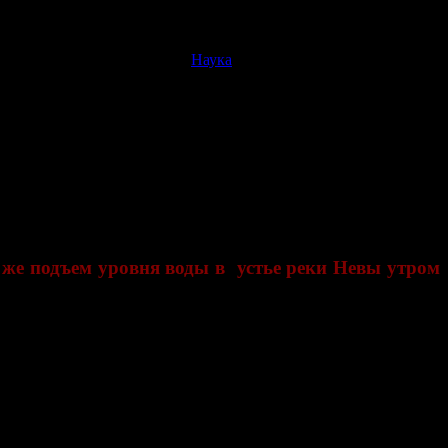
Наука
ак же подъем уровня воды в устье реки Невы утром
тр по гидрометеорологии и мониторингу окружающей среды с
 опускание судопропускных сооружений планируется с 02:00,
 высокие деревья и широкоформатные рекламные щиты.