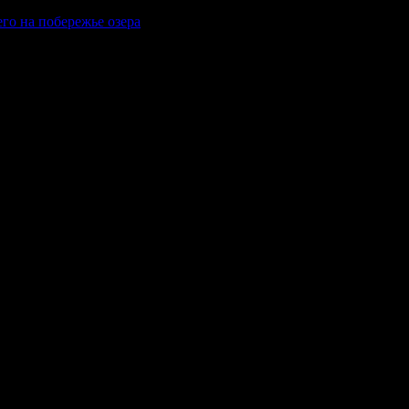
го на побережье озера
комнадзор) как электронное периодическое издание "Газета