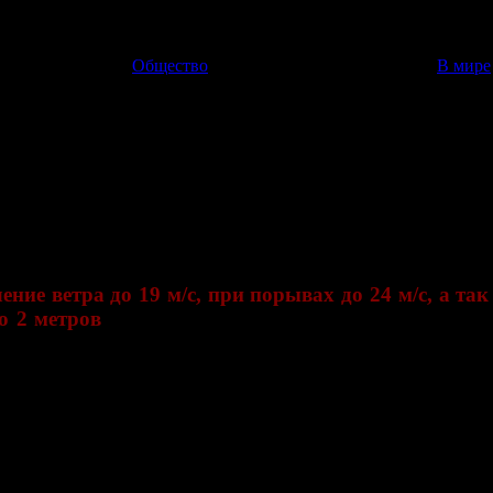
Общество
В мире
урге ожидается наводнение
оружений
ение ветра до 19 м/с, при порывах до 24 м/с, а т
до 2 метров
. Таков прогноз ФГБУ «Санкт-Петербургский Цен
 о закрытии створок Комплекса защитных сооружений. Начать
асности в ветреную погоду, когда особую угрозу представляют