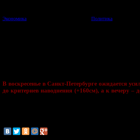
Экономика
Политика
В воскресенье в Санкт-Петерб
Принято решение о закрытии створок Комплекса защитных со
17 Ноября 2013
04:03:03
В воскресенье в Санкт-Петербурге ожидается усил
до критериев наводнения (+160см), а к вечеру – 
региональными функциями» .
Как сообщает ГУ МЧС по Санкт-Петербургу, принято решение
водопропускных с 3:00 17 ноября.
Спасатели напоминают о необходимости соблюдения мер безоп