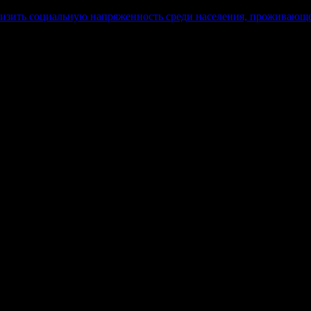
изить социальную напряженность среди населения, проживающе
в, гиперссылка на www.weekjournal.ru обязательна.
язи, информационных технологий и массовых коммуникаций (Рос
нение авторов может не совпадать с мнением редакции. 16+