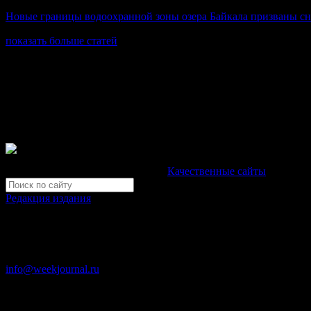
Новые границы водоохранной зоны озера Байкала призваны сн
показать больше статей
© Газета Неделя, 2014
При любом использовании материалов сайта и дочерних проекто
Зарегистрировано Федеральной службой по надзору в сфере св
Неделя".
Свидетельство Эл №ФС77-39719 от 30 апреля 2010 года. М
Development by "Byte Eight Lab" -
Качественные сайты
Редакция издания
Москва, ул. Тверская д. 9 стр. 4
+7 (499) 653-5391
info@weekjournal.ru