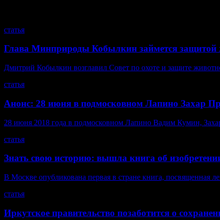
смотрите также
статья
Глава Минприроды Кобылкин займется защитой 
Дмитрий Кобылкин возглавил Совет по охоте и защите животн
статья
Анонс: 28 июня в подмосковном Лапино Захар П
28 июня 2018 года в подмосковном Лапино Вадим Кумин, Захар 
статья
Знать свою историю: вышла книга об изобретени
В Москве опубликована первая в стране книга, посвященная л
статья
Иркутское правительство позаботится о сохране