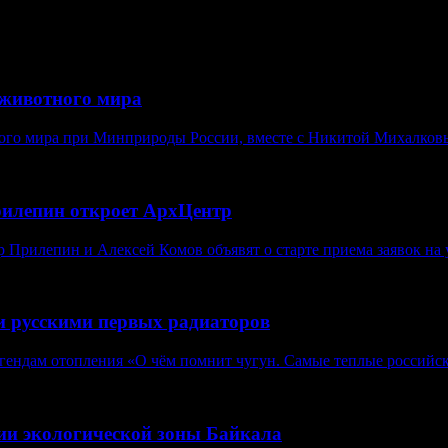
животного мира
ого мира при Минприроды России, вместе с Никитой Михалковы
рилепин откроет АрхЦентр
Прилепин и Алексей Комов объявят о старте приема заявок на у
и русскими первых радиаторов
егендам отопления «О чём помнит чугун. Самые теплые российск
нии экологической зоны Байкала