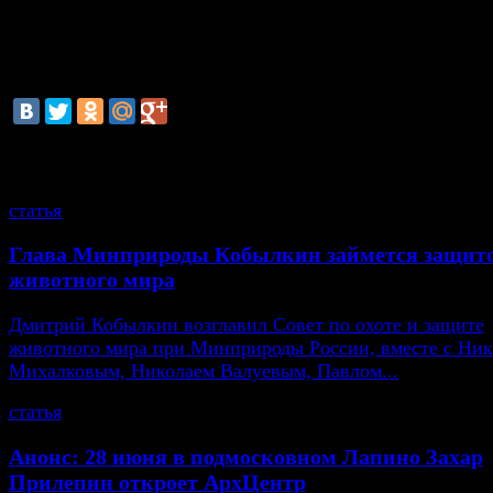
значительная часть отравляющих веществ уже уничто
Ожидается, что полностью все запасы химического о
полигоне утилизируют к 2015 году.
смотрите также
статья
Глава Минприроды Кобылкин займется защит
животного мира
Дмитрий Кобылкин возглавил Совет по охоте и защите
животного мира при Минприроды России, вместе с Ни
Михалковым, Николаем Валуевым, Павлом...
статья
Анонс: 28 июня в подмосковном Лапино Захар
Прилепин откроет АрхЦентр