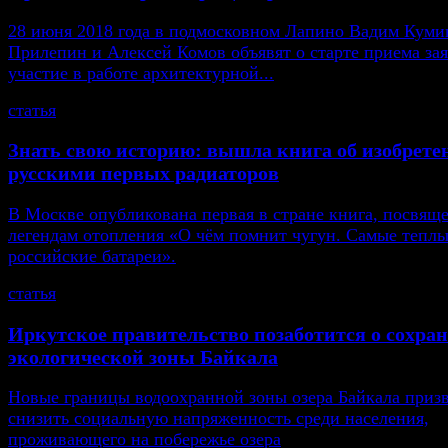
28 июня 2018 года в подмосковном Лапино Вадим Кумин
Прилепин и Алексей Комов объявят о старте приема зая
участие в работе архитектурной...
статья
Знать свою историю: вышла книга об изобрете
русскими первых радиаторов
В Москве опубликована первая в стране книга, посвящ
легендам отопления «О чём помнит чугун. Самые тепл
российские батареи».
статья
Иркутское правительство позаботится о сохра
экологической зоны Байкала
Новые границы водоохранной зоны озера Байкала приз
снизить социальную напряженность среди населения,
проживающего на побережье озера