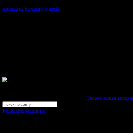
показать больше статей
© Газета Неделя, 2014
При любом использовании материалов сайта и дочер
проектов, гиперссылка на www.weekjournal.ru обязате
Зарегистрировано Федеральной службой по надзору 
связи, информационных технологий и массовых
коммуникаций (Роскомнадзор) как электронное перио
издание "Газета Неделя".
Свидетельство Эл №ФС77-39719 от 30 апреля 201
Мнение авторов может не совпадать с мнением редак
Development by "Byte Eight Lab" -
Техническая подде
Редакция издания
Москва, ул. Тверская д. 9 стр. 4