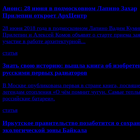
Анонс: 28 июня в подмосковном Лапино Захар
Прилепин откроет АрхЦентр
28 июня 2018 года в подмосковном Лапино Вадим Кумин
Прилепин и Алексей Комов объявят о старте приема зая
участие в работе архитектурной...
статья
Знать свою историю: вышла книга об изобрете
русскими первых радиаторов
В Москве опубликована первая в стране книга, посвящ
легендам отопления «О чём помнит чугун. Самые тепл
российские батареи».
статья
Иркутское правительство позаботится о сохра
экологической зоны Байкала