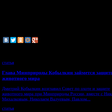
В четверг в Москве выпала треть месячной нормы оса
Однако с каждым днем интенсивность дождей будет
ослабевать. 6 сентября воздух в столице может прогр
13, в субботу — до 15 градусов тепла. В воскресень
редкие дожди, температура поднимется до отметки 1
градусов.
смотрите также
статья
Глава Минприроды Кобылкин займется защит
животного мира
Дмитрий Кобылкин возглавил Совет по охоте и защите
животного мира при Минприроды России, вместе с Ни
Михалковым, Николаем Валуевым, Павлом...
статья