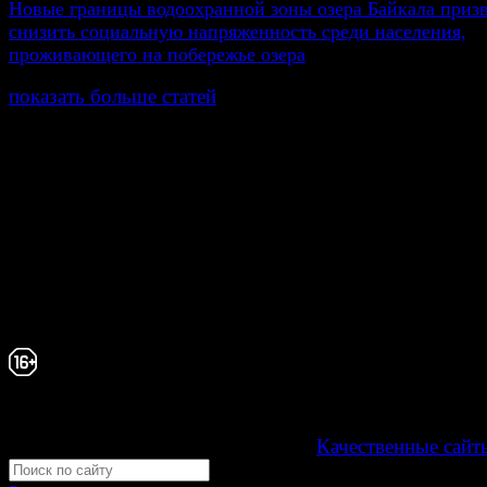
Новые границы водоохранной зоны озера Байкала приз
снизить социальную напряженность среди населения,
проживающего на побережье озера
показать больше статей
© Газета Неделя, 2014
При любом использовании материалов сайта и дочер
проектов, гиперссылка на www.weekjournal.ru обязате
Зарегистрировано Федеральной службой по надзору 
связи, информационных технологий и массовых
коммуникаций (Роскомнадзор) как электронное перио
издание "Газета Неделя".
Свидетельство Эл №ФС77-39719 от 30 апреля 20
Мнение авторов может не совпадать с мнением р
16+
Development by "Byte Eight Lab" -
Качественные сайт