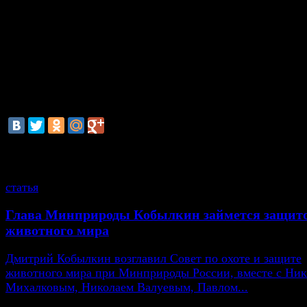
Предполагается, что на портал будет поступать инфо
правообладателей о судебных решениях по пиратской
продукции в Интернете.
Кстати, по данным ВЦИОМ, больше 60% населения 
поддерживает идею "бесплатного" доступа к играм, м
книгам, фильмам и прочему контенту в сети.
смотрите также
статья
Глава Минприроды Кобылкин займется защит
животного мира
Дмитрий Кобылкин возглавил Совет по охоте и защите
животного мира при Минприроды России, вместе с Ни
Михалковым, Николаем Валуевым, Павлом...