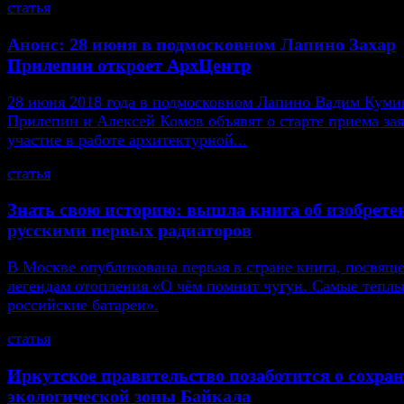
статья
Анонс: 28 июня в подмосковном Лапино Захар
Прилепин откроет АрхЦентр
28 июня 2018 года в подмосковном Лапино Вадим Кумин
Прилепин и Алексей Комов объявят о старте приема зая
участие в работе архитектурной...
статья
Знать свою историю: вышла книга об изобрете
русскими первых радиаторов
В Москве опубликована первая в стране книга, посвящ
легендам отопления «О чём помнит чугун. Самые тепл
российские батареи».
статья
Иркутское правительство позаботится о сохра
экологической зоны Байкала