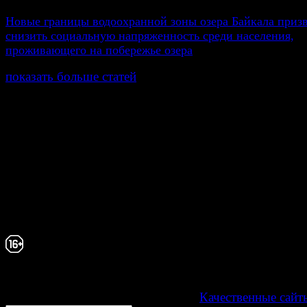
Новые границы водоохранной зоны озера Байкала приз
снизить социальную напряженность среди населения,
проживающего на побережье озера
показать больше статей
© Газета Неделя, 2014
При любом использовании материалов сайта и дочер
проектов, гиперссылка на www.weekjournal.ru обязате
Зарегистрировано Федеральной службой по надзору 
связи, информационных технологий и массовых
коммуникаций (Роскомнадзор) как электронное перио
издание "Газета Неделя".
Свидетельство Эл №ФС77-39719 от 30 апреля 20
Мнение авторов может не совпадать с мнением р
16+
Development by "Byte Eight Lab" -
Качественные сайт