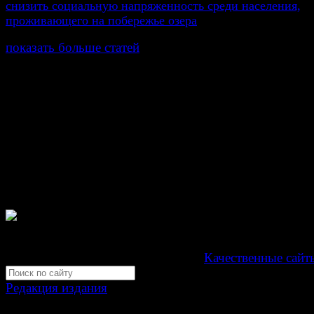
снизить социальную напряженность среди населения,
проживающего на побережье озера
показать больше статей
© Газета Неделя, 2014
При любом использовании материалов сайта и дочер
проектов, гиперссылка на www.weekjournal.ru обязате
Зарегистрировано Федеральной службой по надзору 
связи, информационных технологий и массовых
коммуникаций (Роскомнадзор) как электронное перио
издание "Газета Неделя".
Свидетельство Эл №ФС77-39719 от 30 апреля 201
Мнение авторов может не совпадать с мнением редак
Development by "Byte Eight Lab" -
Качественные сайт
Редакция издания