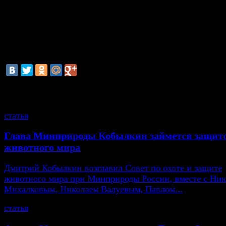
Николая Цискаридзе все-таки уволили. В нач
руководство театра приняло решение не продлевать к
танцовщиком.
смотрите также
статья
Глава Минприроды Кобылкин займется защит
животного мира
Дмитрий Кобылкин возглавил Совет по охоте и защите
животного мира при Минприроды России, вместе с Ни
Михалковым, Николаем Валуевым, Павлом...
статья