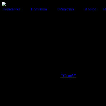
Экономика
Политика
Общество
В мире
Н
Иксанова сменит Урин или
Швыдкой
Власти решили навести порядок в самом скандальном
страны и положить конец затянувшимся интригам.
09 Июля 2013
01:09:30
Сегодня, возможно объявят о смене руков
Большого театра, сообщает
"Сноб"
.
В 10.00 в Большом театре состоится собрание трупп
Как рассказывают неназванные источники издани
нынешнего генерального директора Большого