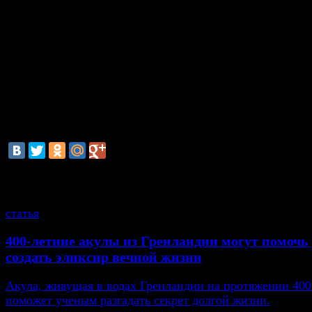
трансмиссией, быстро набирает скорость, н
эксплуатации, не требует значительных эксплуат
расходов, совершает плавные повороты. Ударобезо
трамвая отвечает требованиям мировых стандартов 
Летом 2014 года CSR Sifang и Škoda подписали ко
лицензии на технологии по производству низк
трамваев типа ForCity (Škoda 15T) для продаж на в
рынке Китая.
смотрите также
статья
400-летние акулы из Гренландии могут помоч
создать эликсир вечной жизни
Акула, живущая в водах Гренландии на протяжении 400
поможет ученым разгадать секрет долгой жизни.