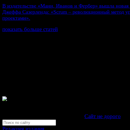
В издательстве «Манн, Иванов и Фербер» вышла новая
Джеффа Сазерленда: «Scrum – революционный метод у
проектами».
показать больше статей
© Газета Неделя, 2014
При любом использовании материалов сайта и дочер
проектов, гиперссылка на www.weekjournal.ru обязате
Зарегистрировано Федеральной службой по надзору 
связи, информационных технологий и массовых
коммуникаций (Роскомнадзор) как электронное перио
издание "Газета Неделя".
Свидетельство Эл №ФС77-39719 от 30 апреля 201
Мнение авторов может не совпадать с мнением редак
Development by "Byte Eight Lab" -
Сайт не дорого
Редакция издания