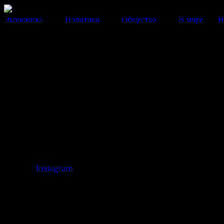
Экономика
Политика
Общество
В мире
Н
Инстаграмм готовится к нап
новогодних сэлфи
Фотоблог Instagram готов к наплыву фотографий с
новогодним содержанием.
14 Декабря 2014
23:23:08
автор:
Анна Полякова
Сервис
Instagram
готов к новогодним нагрузкам. Ка
в компании, на серверы ляжет дополнительная нагру
большого количества праздничных селфи: «я наряж
«мы катаемся на коньках», «кот в салате оливье» и т.д
В разных странах мира уже готовятся праздничные