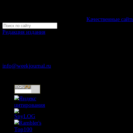
Мнение авторов может не совпадать с мнением р
16+
Development by "Byte Eight Lab" -
Качественные сайт
Редакция издания
Москва, ул. Тверская д. 9 стр. 4
+7 (499) 653-5391
info@weekjournal.ru