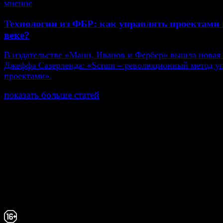
мнение
Технологии из ФБР: как управлять проектами 
веке?
В издательстве «Манн, Иванов и Фербер» вышла новая
Джеффа Сазерленда: «Scrum – революционный метод у
проектами».
показать больше статей
© Газета Неделя, 2014
При любом использовании материалов сайта и дочер
проектов, гиперссылка на www.weekjournal.ru обязате
Зарегистрировано Федеральной службой по надзору 
связи, информационных технологий и массовых
коммуникаций (Роскомнадзор) как электронное перио
издание "Газета Неделя".
Свидетельство Эл №ФС77-39719 от 30 апреля 20