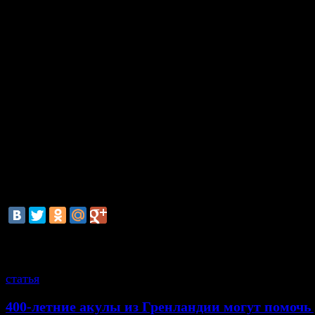
вроде #chrisrmas #christmaseve #xmas и т.д.
По подсчетам аналитиков, в новогодние праздни
активных пользователей Instagram возрастет до 50%
Рождество и Новый год в сеть может быть выложе
300 млн. фотографий, причем одновременно. Лид
использованию сервиса Instrgram остаются Австрал
В Европе лидируют Великобритания и Италия,
Франция, Германия, Ирландия и Чехия.
С похожей нагрузкой столкнуться и другие сервис
Facebook и Twitter. В новогоднюю ночь их та
пиковые нагрузки.
смотрите также
статья
400-летние акулы из Гренландии могут помоч