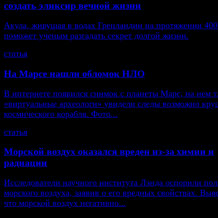
создать эликсир вечной жизни
Акула, живущая в водах Гренландии на протяжении 400
поможет ученым разгадать секрет долгой жизни.
статья
На Марсе нашли обломок НЛО
В интернете появился снимок с планеты Марс, на нем т
«виртуальные археологи» увидели следы возможно кру
космического корабля. Фото...
статья
Морской воздух оказался вреден из-за химии и
радиации
Исследователи научного института Лэнда оспорили пол
морского воздуха, заявив о его вредных свойствах. Выя
что морской воздух негативно...