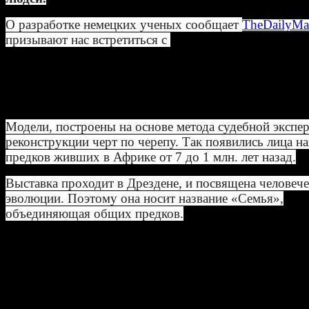
О разработке немецких ученых сообщает
The
DailyMa
призывают нас встретиться с
нашими «бабушками и
дедушками». Исследователи использовали
криминалистический метод экспертизы и воссоздали 
человеческих лиц живших на планете около 7 миллио
назад.
Модели, построены на основе метода судебной экспер
реконструкции черт по черепу. Так появились лица н
предков живших в Африке от 7 до 1 млн. лет назад.
Выставка проходит в Дрездене, и посвящена человеч
эволюции. Поэтому она носит название «Семья»,
объединяющая общих предков.
Важнейшими этапами антропогенеза, отделившими ч
от других гоминид и выделившими его из мира живо
были начало изготовления орудий труда, освоение ог
появление языка.