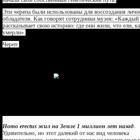
Эти черепа были использованы для воссоздания личн
обладателя. Как говорят сотрудники музея: «Каждый
рассказывает свою историю: где они жили, что ели, к
умерли».
Череп
Australopithecus africanus, найден в Южной Аф
был использован, чтобы восстановить лицо этого пре
который жил около двух миллионов лет назад, извест
Plesianthropus transvaalensis
Australopithecus africanus
Homo erectus жил на Земле 1 миллион лет назад
.
Удивительно, но этот далекий от нас вид человека
прямоходящего, удивительно похож на многих из ны