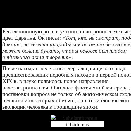
Начиная с H. habilis, люди использовали каменные ор
более искусно изготовленные (см. Палеолит). В после
тыс. лет технология и культура изменяются быстрее, 
предшествующие эпохи.
Революционную роль в учении об антропогенезе сыг
идеи Дарвина. Он писал: «
Тот, кто не смотрит, под
дикарю, на явления природы как на нечто бессвязное,
может больше думать, чтобы человек был плодом
отдельного акта творения
».
После находки скелета неандертальца и целого ряда
предшествовавших подобных находок в первой поло
XIX в. в науке появилось новое направление -
палеоантропология. Оно дало фактический материал 
постановки вопроса не только об анатомическом сход
человека и некоторых обезьян, но и о биологической
эволюции человека в прошедшие эпохи.