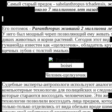
Самый старый предок - sahelanthropus tchadensis,
ж
около 7 миллионов лет назад
.
Его потомок -
Paranthropus живший 2 миллиона ле
У него был мощный череп позволяющий ему жевать 
диких животных и корни растений. Сегодня этот вид
гуманойда известен как «щелкунчик», обладатель кр
щечных зубов с толстой эмалью.
Человек-щелкунчик
Судебные эксперты-антропологи используют аналог
компьютерные технологии для полицейских и следова
которые стараются воссоздать человеческие. Эти же
технологии позволили воссоздать лица предков, кото
только-только отделились от вида обезьян вроде шим
начали свой собственный генетический путь.