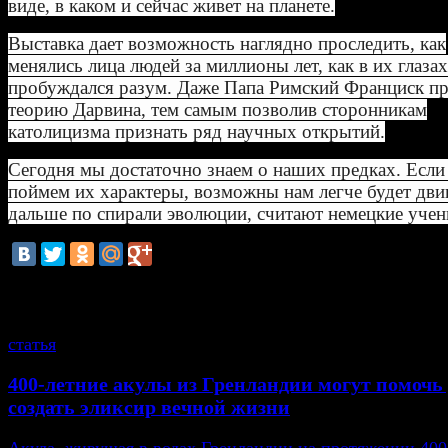
виде, в каком и сейчас живет на планете.
Выставка дает возможность наглядно проследить, как
менялись лица людей за миллионы лет, как в их глазах
пробуждался разум. Даже Папа Римский Франциск п
теорию Дарвина, тем самым позволив сторонникам
католицизма признать ряд научных открытий.
Сегодня мы достаточно знаем о наших предках. Есл
поймем их характеры, возможны нам легче будет дви
дальше по спирали эволюции, считают немецкие уче
смотрите также
статья
400-летние акулы из Гренландии могут помоч
создать эликсир вечной жизни