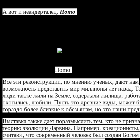
А вот и неандерталец,
Homo
neanderthalensis
, наш
ближайший родственник. Он
жил всего-то 60,000 л
Неандертальцы были такими же людьми, но другого в
мы - Homosapiens. Они развивались в Европе и Азии,
время как наши предки жили в Африке.
Homo
neanderthalensis
Все эти реконструкции, по мнению ученых, дают нам
возможность представить мир миллионы лет назад. Т
люди также жили на Земле, содержали жилища, работ
охотились, любили. Пусть это древние виды, может 
гораздо более близкие к обезьянам, но это наши пред
Выставка также дает поразмыслить тем, кто не призна
теорию эволюции Дарвина. Например, креационисты,
считают, что современный человек был создан Богом 