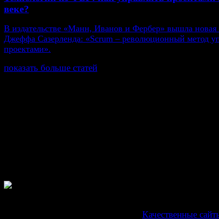
веке?
В издательстве «Манн, Иванов и Фербер» вышла новая
Джеффа Сазерленда: «Scrum – революционный метод у
проектами».
показать больше статей
© Газета Неделя, 2014
При любом использовании материалов сайта и дочер
проектов, гиперссылка на www.weekjournal.ru обязате
Зарегистрировано Федеральной службой по надзору 
связи, информационных технологий и массовых
коммуникаций (Роскомнадзор) как электронное перио
издание "Газета Неделя".
Свидетельство Эл №ФС77-39719 от 30 апреля 201
Мнение авторов может не совпадать с мнением редак
Development by "Byte Eight Lab" -
Качественные сайт