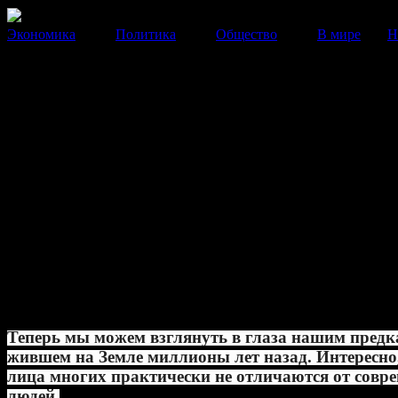
Экономика
Политика
Общество
В мире
Н
статья
Воссозданы лица людей, жив
на Земле 7 млн. лет назад
Теперь мы можем взглянуть в глаза нашим предкам,
на Земле миллионы лет назад. Интересно, но лица мн
практически не отличаются от современных людей.
09 Ноября 2014
15:02:28
автор:
Ирина Александрова
Теперь мы можем взглянуть в глаза нашим предк
жившем на Земле миллионы лет назад. Интересно
лица многих практически не отличаются от совр
людей.