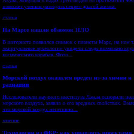
Акула, живущая в водах Гренландии на протяжении 400
поможет ученым разгадать секрет долгой жизни.
статья
На Марсе нашли обломок НЛО
В интернете появился снимок с планеты Марс, на нем т
«виртуальные археологи» увидели следы возможно кру
космического корабля. Фото...
статья
Морской воздух оказался вреден из-за химии и
радиации
Исследователи научного института Лэнда оспорили пол
морского воздуха, заявив о его вредных свойствах. Выя
что морской воздух негативно...
мнение
Технологии из ФБР: как управлять проектами 