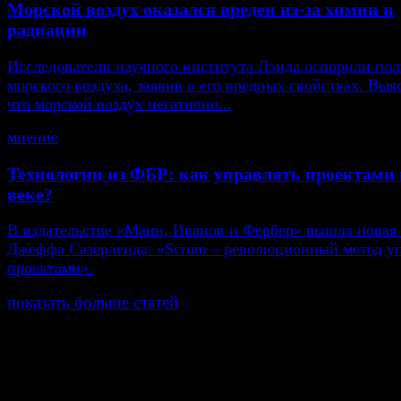
Морской воздух оказался вреден из-за химии и
радиации
Исследователи научного института Лэнда оспорили пол
морского воздуха, заявив о его вредных свойствах. Выя
что морской воздух негативно...
мнение
Технологии из ФБР: как управлять проектами 
веке?
В издательстве «Манн, Иванов и Фербер» вышла новая
Джеффа Сазерленда: «Scrum – революционный метод у
проектами».
показать больше статей
© Газета Неделя, 2014
При любом использовании материалов сайта и дочер
проектов, гиперссылка на www.weekjournal.ru обязате