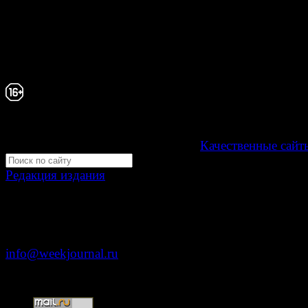
Зарегистрировано Федеральной службой по надзору 
связи, информационных технологий и массовых
коммуникаций (Роскомнадзор) как электронное перио
издание "Газета Неделя".
Свидетельство Эл №ФС77-39719 от 30 апреля 20
Мнение авторов может не совпадать с мнением р
16+
Development by "Byte Eight Lab" -
Качественные сайт
Редакция издания
Москва, ул. Тверская д. 9 стр. 4
+7 (499) 653-5391
info@weekjournal.ru