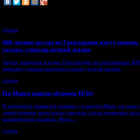
смотрите также
статья
400-летние акулы из Гренландии могут помоч
создать эликсир вечной жизни
Акула, живущая в водах Гренландии на протяжении 400
поможет ученым разгадать секрет долгой жизни.
статья
На Марсе нашли обломок НЛО
В интернете появился снимок с планеты Марс, на нем т
«виртуальные археологи» увидели следы возможно кру
космического корабля. Фото...
статья