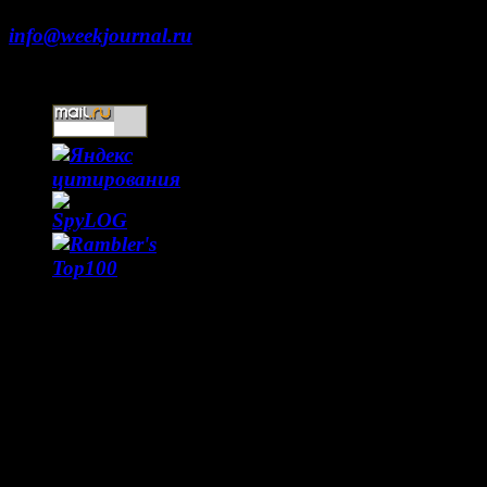
info@weekjournal.ru