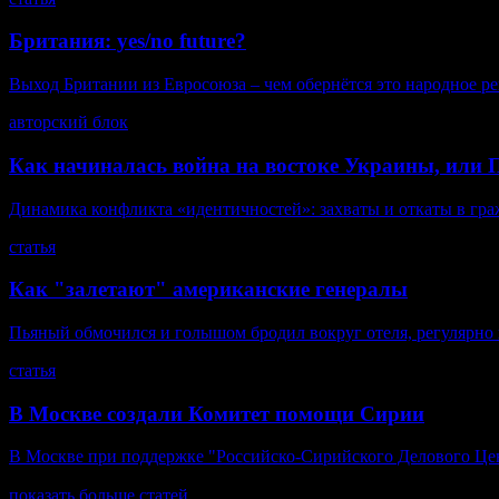
Британия: yes/no future?
Выход Британии из Евросоюза – чем обернётся это народное р
авторский блок
Как начиналась война на востоке Украины, или П
Динамика конфликта «идентичностей»: захваты и откаты в гра
статья
Как "залетают" американские генералы
Пьяный обмочился и голышом бродил вокруг отеля, регулярно пи
статья
В Москве создали Комитет помощи Сирии
В Москве при поддержке "Российско-Сирийского Делового Це
показать больше статей