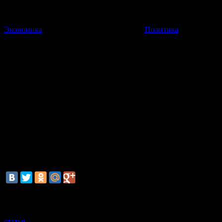
Экономика
Политика
Группа наблюдателей ОБСЕ п
Связь с наблюдателями от Организации по безопасности и сотр
27 Мая 2014
19:32:53
Группа наблюдателей от Организации по безопасности и с
наблюдатели были на связи в понедельник вечером. После этого
В районе Донецка продолжаются вооруженные столкновения м
смотрите также
статья