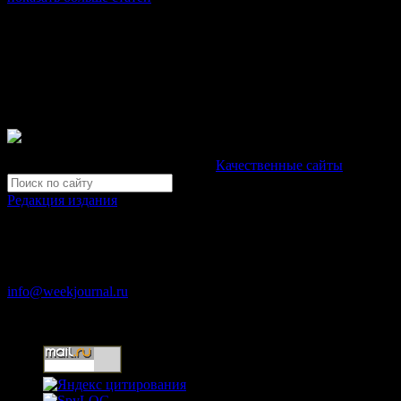
© Газета Неделя, 2014
При любом использовании материалов сайта и дочерних проекто
Зарегистрировано Федеральной службой по надзору в сфере св
Неделя".
Свидетельство Эл №ФС77-39719 от 30 апреля 2010 года. М
Development by "Byte Eight Lab" -
Качественные сайты
Редакция издания
Москва, ул. Тверская д. 9 стр. 4
+7 (499) 653-5391
info@weekjournal.ru