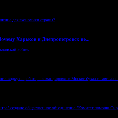
ешение для экономики страны?
очему Харьков и Днепропетровск не...
жданской войне.
л водку на работе, в командировке в Москве бухал и зависал с 
нтра" создано общественное объединение "Комитет помощи Сир