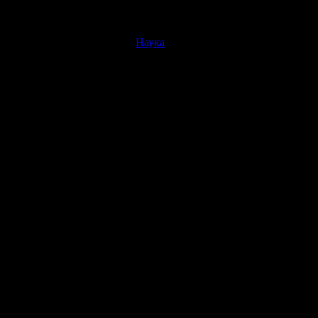
Наука
нецка на востоке Украины. По данным ОБСЕ, последний раз