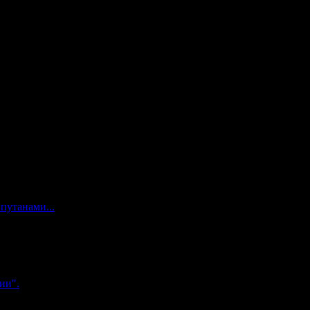
путанами...
ии".