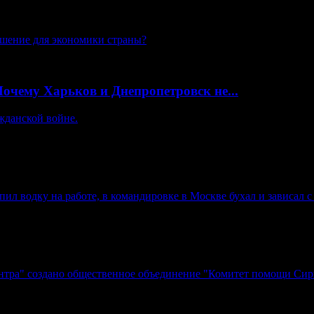
ешение для экономики страны?
очему Харьков и Днепропетровск не...
жданской войне.
л водку на работе, в командировке в Москве бухал и зависал с 
нтра" создано общественное объединение "Комитет помощи Сир