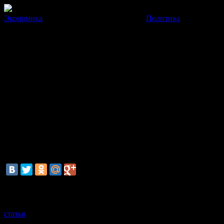
Экономика
Политика
Профильный комитет сената 
Также сенаторы проголосовали за выделение финансовой пом
13 Марта 2014
09:30:28
Комитет по иностранным делам сената Конгресса США одобрил
Согласно документу, США готовы выделить Украине порядка 1 
осуждается «неоправданная военная интервенция» России в К
Теперь законопроект будет вынесен на рассмотрение сената по
смотрите также
статья