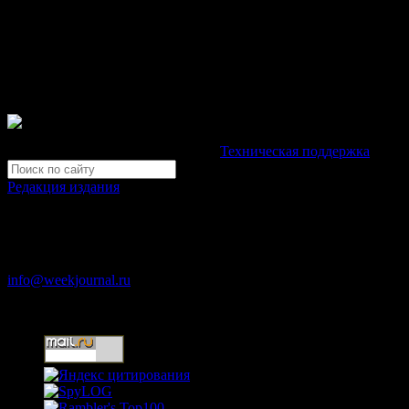
© Газета Неделя, 2014
При любом использовании материалов сайта и дочерних проекто
Зарегистрировано Федеральной службой по надзору в сфере св
Неделя".
Свидетельство Эл №ФС77-39719 от 30 апреля 2010 года. М
Development by "Byte Eight Lab" -
Техническая поддержка
Редакция издания
Москва, ул. Тверская д. 9 стр. 4
+7 (499) 653-5391
info@weekjournal.ru