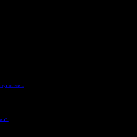
путанами...
ии".