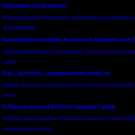
Британия: yes/no future?
Выход Британии из Евросоюза – чем обернётся это народное р
авторский блок
Как начиналась война на востоке Украины, или П
Динамика конфликта «идентичностей»: захваты и откаты в гра
статья
Как "залетают" американские генералы
Пьяный обмочился и голышом бродил вокруг отеля, регулярно пи
статья
В Москве создали Комитет помощи Сирии
В Москве при поддержке "Российско-Сирийского Делового Це
показать больше статей