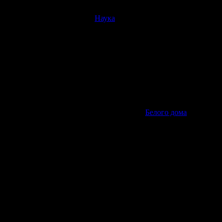
Наука
я санкций против РФ
ой помощи Украине, сообщается на сайте
Белого дома
.
дельных граждан Украины и России. Кроме того, в документе
 подпись президенту США Бараку Обаме.