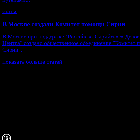
статья
В Москве создали Комитет помощи Сирии
В Москве при поддержке "Российско-Сирийского Делов
Центра" создано общественное объединение "Комитет
Сирии".
показать больше статей
© Газета Неделя, 2014
При любом использовании материалов сайта и дочер
проектов, гиперссылка на www.weekjournal.ru обязате
Зарегистрировано Федеральной службой по надзору 
связи, информационных технологий и массовых
коммуникаций (Роскомнадзор) как электронное перио
издание "Газета Неделя".
Свидетельство Эл №ФС77-39719 от 30 апреля 20