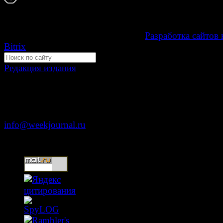
Мнение авторов может не совпадать с мнением р
16+
Development by "Byte Eight Lab" -
Разработка сайтов 
Bitrix
Редакция издания
Москва, ул. Тверская д. 9 стр. 4
+7 (499) 653-5391
info@weekjournal.ru