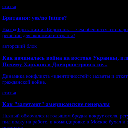
статья
Британия: yes/no future?
Выход Британии из Евросоюза – чем обернётся это нар
решение для экономики страны?
авторский блок
Как начиналась война на востоке Украины, ил
Почему Харьков и Днепропетровск не...
Динамика конфликта «идентичностей»: захваты и откат
гражданской войне.
статья
Как "залетают" американские генералы
Пьяный обмочился и голышом бродил вокруг отеля, рег
пил водку на работе, в командировке в Москве бухал и 
путанами...