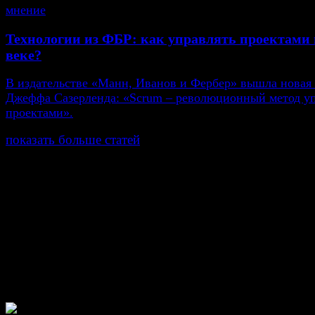
мнение
Технологии из ФБР: как управлять проектами 
веке?
В издательстве «Манн, Иванов и Фербер» вышла новая
Джеффа Сазерленда: «Scrum – революционный метод у
проектами».
показать больше статей
© Газета Неделя, 2014
При любом использовании материалов сайта и дочер
проектов, гиперссылка на www.weekjournal.ru обязате
Зарегистрировано Федеральной службой по надзору 
связи, информационных технологий и массовых
коммуникаций (Роскомнадзор) как электронное перио
издание "Газета Неделя".
Свидетельство Эл №ФС77-39719 от 30 апреля 201