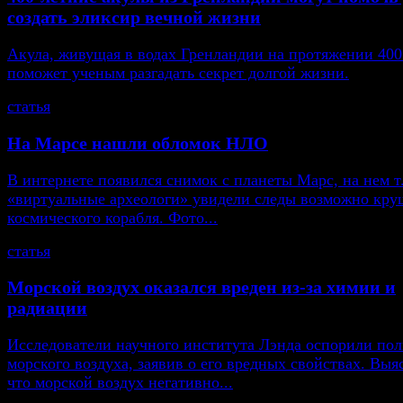
создать эликсир вечной жизни
Акула, живущая в водах Гренландии на протяжении 400
поможет ученым разгадать секрет долгой жизни.
статья
На Марсе нашли обломок НЛО
В интернете появился снимок с планеты Марс, на нем т
«виртуальные археологи» увидели следы возможно кру
космического корабля. Фото...
статья
Морской воздух оказался вреден из-за химии и
радиации
Исследователи научного института Лэнда оспорили пол
морского воздуха, заявив о его вредных свойствах. Выя
что морской воздух негативно...