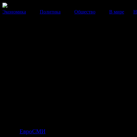
Экономика
Политика
Общество
В мире
Н
Курильщикам нельзя употреб
фрукты
Специалисты из Нидерландов выяснили, что вещества
содержащиеся во фруктах и овощах, усиливают негат
влияние табака.
30 Декабря 2013
15:35:06
Такое заявление сделали ученые из Нидерландов. В и
восьмилетнем исследовании приняли участие 500 тыс
человек. В результате специалисты обнаружили, что 
способны оказывать различное воздействие на кишеч
зависит от того, является ли человек курильщиком или
пишет
ЕвроСМИ
.