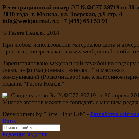
Регистрационный номер ЭЛ №ФС77-39719 от 30 
2010 года. г. Москва, ул. Тверская, д.9 стр. 4
info@weekjournal.ru; +7 (499) 653 53 91
© Газета Неделя, 2014
При любом использовании материалов сайта и дочер
проектов, гиперссылка на www.weekjournal.ru обязате
Зарегистрировано Федеральной службой по надзору 
связи, информационных технологий и массовых
коммуникаций (Роскомнадзор) как электронное перио
издание "Газета Неделя".
Свидетельство Эл №ФС77-39719 от 30 апреля 201
Мнение авторов может не совпадать с мнением редак
Development by "Byte Eight Lab" -
Разработка сайтов 
Bitrix
Редакция издания