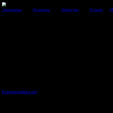
Экономика
Политика
Общество
В мире
Н
Верховная Рада поддержала з
о санкциях в отношении Росс
Документ предусматривает 29 видов санкций.
12 Августа 2014
16:53:37
Депутаты Верховной Рады Украины поддержали
правительственный законопроект о введении 29 видо
санкций, относительно «лиц, финансирующих террор
поддерживающих оккупацию Крыма», сообщает
korrespondent.net
.
В числе этих санкций замораживание активов, запрет
деятельность на территории Украины, вещание и рабо