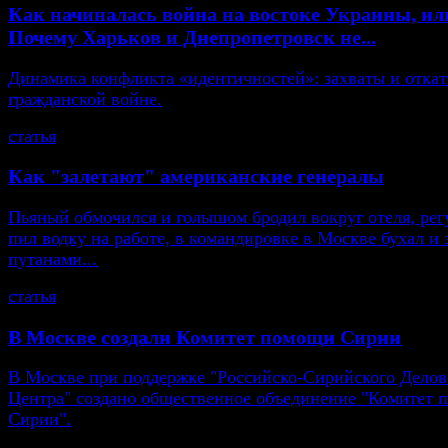
Как начиналась война на востоке Украины, ил
Почему Харьков и Днепропетровск не...
Динамика конфликта «идентичностей»: захваты и откат
гражданской войне.
статья
Как "залетают" американские генералы
Пьяный обмочился и голышом бродил вокруг отеля, рег
пил водку на работе, в командировке в Москве бухал и 
путанами...
статья
В Москве создали Комитет помощи Сирии
В Москве при поддержке "Российско-Сирийского Делов
Центра" создано общественное объединение "Комитет
Сирии".