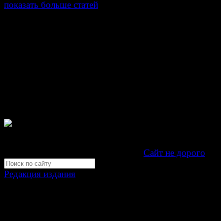
показать больше статей
© Газета Неделя, 2014
При любом использовании материалов сайта и дочер
проектов, гиперссылка на www.weekjournal.ru обязате
Зарегистрировано Федеральной службой по надзору 
связи, информационных технологий и массовых
коммуникаций (Роскомнадзор) как электронное перио
издание "Газета Неделя".
Свидетельство Эл №ФС77-39719 от 30 апреля 201
Мнение авторов может не совпадать с мнением редак
Development by "Byte Eight Lab" -
Сайт не дорого
Редакция издания
Москва, ул. Тверская д. 9 стр. 4
+7 (499) 653-5391