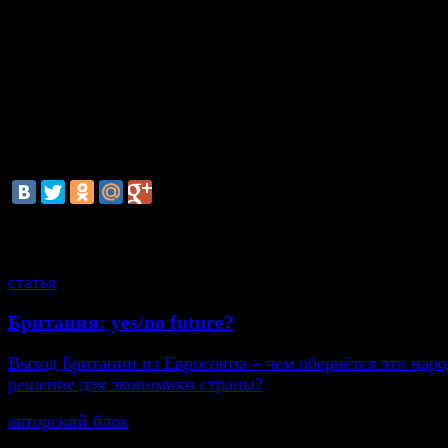
интернет-пространстве, в приватизации, пользовании
лицензиями, а также транзит через ее территорию.
Предполагаются также специальные экономические м
виде лицензирования, запрета на финансовые операци
смотрите также
статья
Британия: yes/no future?
Выход Британии из Евросоюза – чем обернётся это нар
решение для экономики страны?
авторский блок