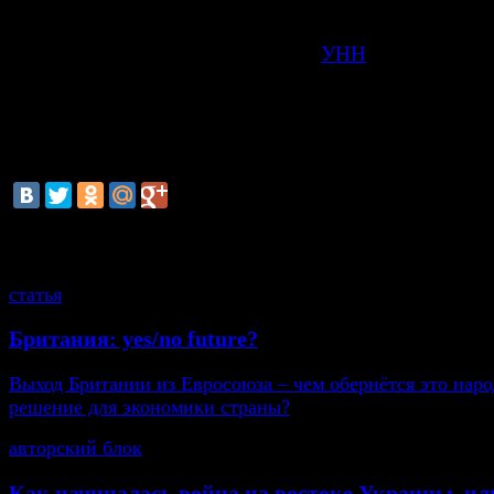
востоке страны сокращение ВВП Украины составит 
этом на брифинге сообщил глава миссии МВФ
Георгиев, передает корреспондент
УНН
.
«Конфликт ложится тяжким бременем на экономику 
пересмотра ключевых макропоказателей. Мы ожид
сокращение ВВП составит 6,5%», - сказал Георгиев.
смотрите также
статья
Британия: yes/no future?
Выход Британии из Евросоюза – чем обернётся это нар
решение для экономики страны?
авторский блок
Как начиналась война на востоке Украины, ил