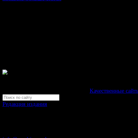
© Газета Неделя, 2014
При любом использовании материалов сайта и дочер
проектов, гиперссылка на www.weekjournal.ru обязате
Зарегистрировано Федеральной службой по надзору 
связи, информационных технологий и массовых
коммуникаций (Роскомнадзор) как электронное перио
издание "Газета Неделя".
Свидетельство Эл №ФС77-39719 от 30 апреля 201
Мнение авторов может не совпадать с мнением редак
Development by "Byte Eight Lab" -
Качественные сайт
Редакция издания
Москва, ул. Тверская д. 9 стр. 4
+7 (499) 653-5391