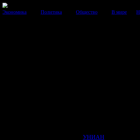
Экономика
Политика
Общество
В мире
Н
Яценюк призвал готовиться к
полному прекращению торгов
Россией
Между тем, МВФ ухудшил прогноз по ВВП Украины
18 Июля 2014
16:00:10
Украинские производители должны быть готовы к
ограничению торговли с Россией в двустороннем 
вследствие чего они могут получить убытки от ум
экспорта в объеме около 5 млрд долл.
Как передает корреспондент
УНИАН
, об этом в