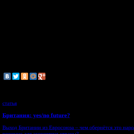
- По мнению российского МИД, если эти слова дейст
имели место, то они, безусловно, не делают чести б
британскому монарху. Представитель посольства заяви
Москве ожидают официальных комментариев на этот 
Врио директора департамента Маклеод, по существу,
уклонилась от дачи разъяснений британской стороны 
счет, сославшись на то, что речь идет о сообщениях
частной беседе. Все это не может не вызывать сожален
говорится в заявлении посольства РФ.
смотрите также
статья
Британия: yes/no future?
Выход Британии из Евросоюза – чем обернётся это нар
решение для экономики страны?