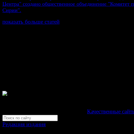
Центра" создано общественное объединение "Комитет
Сирии".
показать больше статей
© Газета Неделя, 2014
При любом использовании материалов сайта и дочер
проектов, гиперссылка на www.weekjournal.ru обязате
Зарегистрировано Федеральной службой по надзору 
связи, информационных технологий и массовых
коммуникаций (Роскомнадзор) как электронное перио
издание "Газета Неделя".
Свидетельство Эл №ФС77-39719 от 30 апреля 201
Мнение авторов может не совпадать с мнением редак
Development by "Byte Eight Lab" -
Качественные сайт
Редакция издания