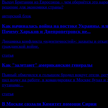
Выход Британии из Евросоюза – чем обернётся это нар
решение для экономики страны?
авторский блок
Как начиналась война на востоке Украины, ил
Почему Харьков и Днепропетровск не...
Динамика конфликта «идентичностей»: захваты и откат
гражданской войне.
статья
Как "залетают" американские генералы
Пьяный обмочился и голышом бродил вокруг отеля, рег
пил водку на работе, в командировке в Москве бухал и 
путанами...
статья
В Москве создали Комитет помощи Сирии