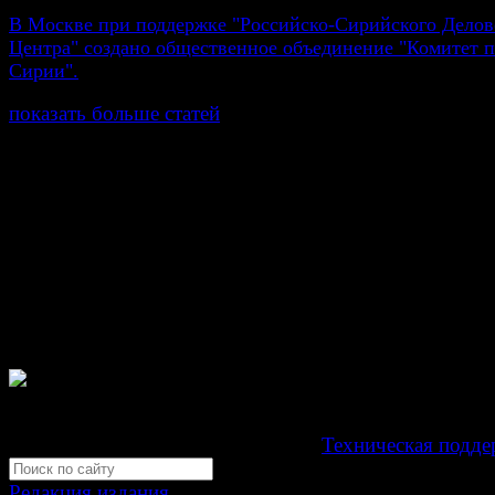
В Москве при поддержке "Российско-Сирийского Делов
Центра" создано общественное объединение "Комитет
Сирии".
показать больше статей
© Газета Неделя, 2014
При любом использовании материалов сайта и дочер
проектов, гиперссылка на www.weekjournal.ru обязате
Зарегистрировано Федеральной службой по надзору 
связи, информационных технологий и массовых
коммуникаций (Роскомнадзор) как электронное перио
издание "Газета Неделя".
Свидетельство Эл №ФС77-39719 от 30 апреля 201
Мнение авторов может не совпадать с мнением редак
Development by "Byte Eight Lab" -
Техническая подде
Редакция издания