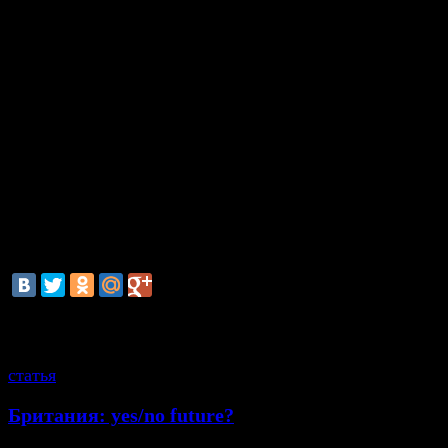
- Представители нацгвардии Украины, задержавшие
журналиста, были готовы отпустить его при условии,
удалит видеозаписи, сделанные около блокпоста, отда
бронежилет и каску. Получив отказ, они вызвали
представителей СБУ, которые впоследствии конфиско
съёмочное оборудование Грэма Филлипса и решили н
его в Киев, — следует из сообщения.
Ранее сообщалось о задержании журналиста во время
пребывания в Мариуполе. Отмечается, что с Филиппс
удается связаться уже около шести часов.
смотрите также
статья
Британия: yes/no future?