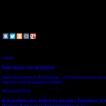
Напомним, что в январе 2014 года обвиняемый закл
сделку с прокуратурой. В случае, если бы Дачке отоз
заявление, он мог быть приговорен к пожизненному
свободы.
смотрите также
статья
Британия: yes/no future?
Выход Британии из Евросоюза – чем обернётся это нар
решение для экономики страны?
авторский блок
Как начиналась война на востоке Украины, ил
Почему Харьков и Днепропетровск не...