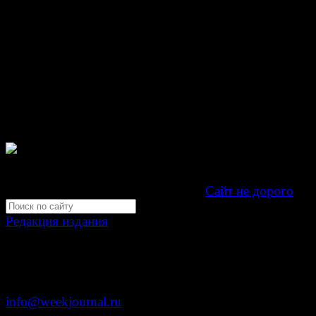
© Газета Неделя, 2014
При любом использовании материалов сайта и дочер
проектов, гиперссылка на www.weekjournal.ru обязате
Зарегистрировано Федеральной службой по надзору 
связи, информационных технологий и массовых
коммуникаций (Роскомнадзор) как электронное перио
издание "Газета Неделя".
Свидетельство Эл №ФС77-39719 от 30 апреля 201
Мнение авторов может не совпадать с мнением редак
Development by "Byte Eight Lab" -
Сайт не дорого
Редакция издания
Москва, ул. Тверская д. 9 стр. 4
+7 (499) 653-5391
info@weekjournal.ru