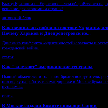
Выход Британии из Евросоюза – чем обернётся это нар
решение для экономики страны?
авторский блок
Как начиналась война на востоке Украины, ил
Почему Харьков и Днепропетровск не...
Динамика конфликта «идентичностей»: захваты и откат
гражданской войне.
статья
Как "залетают" американские генералы
Пьяный обмочился и голышом бродил вокруг отеля, рег
пил водку на работе, в командировке в Москве бухал и 
путанами...
статья
В Москве создали Комитет помощи Сирии