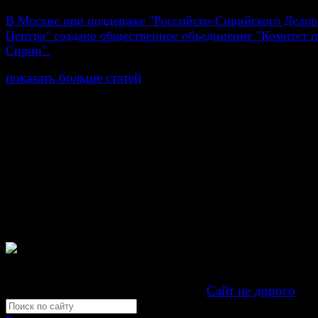
В Москве при поддержке "Российско-Сирийского Делов
Центра" создано общественное объединение "Комитет
Сирии".
показать больше статей
© Газета Неделя, 2014
При любом использовании материалов сайта и дочер
проектов, гиперссылка на www.weekjournal.ru обязате
Зарегистрировано Федеральной службой по надзору 
связи, информационных технологий и массовых
коммуникаций (Роскомнадзор) как электронное перио
издание "Газета Неделя".
Свидетельство Эл №ФС77-39719 от 30 апреля 201
Мнение авторов может не совпадать с мнением редак
Development by "Byte Eight Lab" -
Сайт не дорого