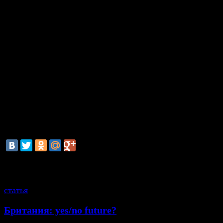
Украинские военные сначала стреляли в воздух, пото
поражение. В результате были ранены 12 человек, по
некоторым данным, среди них оказались милиционер
Городской сайт Мариуполя сообщал также сначала об
погибшем, затем о четырех, но эта информация пока 
подтвердилась. Ночью над Мариуполем летали два в
самолета. Сообщается также, что выстрелами в сосед
были повреждены две квартиры.
Захватчики Мариупольского горсовета в социальных 
распространяют информацию о том, что не имеют ни
отношения к попытке штурма воинской части и счита
провокацией.
смотрите также
статья
Британия: yes/no future?