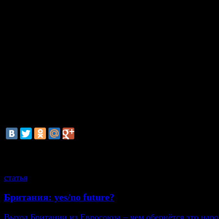
безопасности и обороны Украины от 13 апреля 201
неотложных мерах по преодолению террористическо
и сохранение территориальной целостности 
(прилагается, тайно)», - сказано в документе.
Контроль за выполнением решения СНБО возл
Секретаря Совета национальной безопасности и
Украины Андрея Парубия.
смотрите также
статья
Британия: yes/no future?
Выход Британии из Евросоюза – чем обернётся это нар