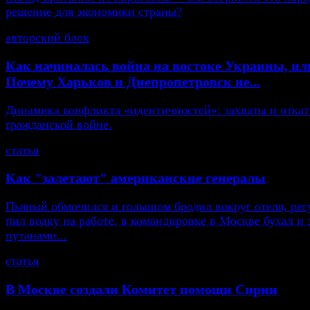
решение для экономики страны?
авторский блок
Как начиналась война на востоке Украины, ил
Почему Харьков и Днепропетровск не...
Динамика конфликта «идентичностей»: захваты и откат
гражданской войне.
статья
Как "залетают" американские генералы
Пьяный обмочился и голышом бродил вокруг отеля, рег
пил водку на работе, в командировке в Москве бухал и 
путанами...
статья
В Москве создали Комитет помощи Сирии