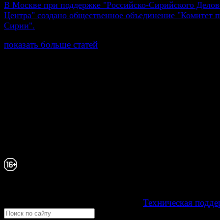
В Москве при поддержке "Российско-Сирийского Делов
Центра" создано общественное объединение "Комитет
Сирии".
показать больше статей
© Газета Неделя, 2014
При любом использовании материалов сайта и дочер
проектов, гиперссылка на www.weekjournal.ru обязате
Зарегистрировано Федеральной службой по надзору 
связи, информационных технологий и массовых
коммуникаций (Роскомнадзор) как электронное перио
издание "Газета Неделя".
Свидетельство Эл №ФС77-39719 от 30 апреля 20
Мнение авторов может не совпадать с мнением р
16+
Development by "Byte Eight Lab" -
Техническая подде