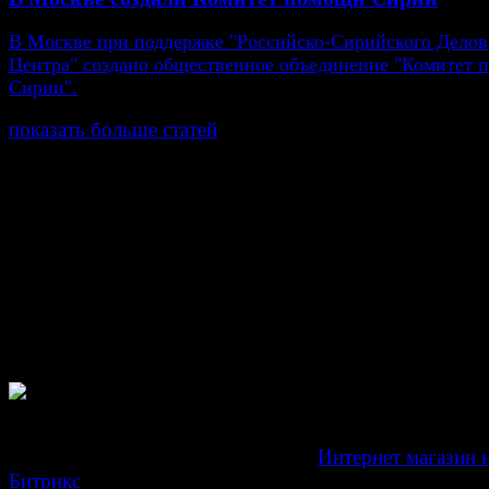
В Москве при поддержке "Российско-Сирийского Делов
Центра" создано общественное объединение "Комитет
Сирии".
показать больше статей
© Газета Неделя, 2014
При любом использовании материалов сайта и дочер
проектов, гиперссылка на www.weekjournal.ru обязате
Зарегистрировано Федеральной службой по надзору 
связи, информационных технологий и массовых
коммуникаций (Роскомнадзор) как электронное перио
издание "Газета Неделя".
Свидетельство Эл №ФС77-39719 от 30 апреля 201
Мнение авторов может не совпадать с мнением редак
Development by "Byte Eight Lab" -
Интернет магазин 
Битрикс