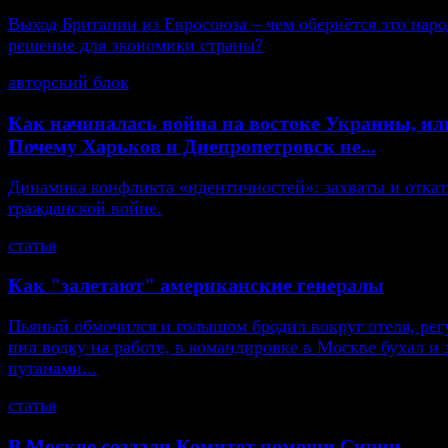
Выход Британии из Евросоюза – чем обернётся это нар
решение для экономики страны?
авторский блок
Как начиналась война на востоке Украины, ил
Почему Харьков и Днепропетровск не...
Динамика конфликта «идентичностей»: захваты и откат
гражданской войне.
статья
Как "залетают" американские генералы
Пьяный обмочился и голышом бродил вокруг отеля, рег
пил водку на работе, в командировке в Москве бухал и 
путанами...
статья
В Москве создали Комитет помощи Сирии