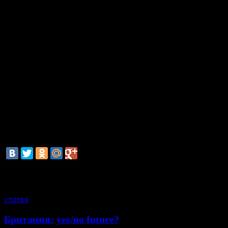
дестабилизация ситуации в восточных регионах стра
В пресс-службе СБУ также рассказали о задержании
марта четырех членов одной из таких групп, кото
выполняла «специальное задание по организации н
антигосударственной кампании в Донецкой о
Называются следующие имена: гражданин РФ В. Не
граждане Украины М. Чумаченко, В. Иванова и А. 
СБУ. В отношении их возбуждено уголовное произв
признакам преступлений, предусмотренных ч.3 ст. 15
294, ч.1 ст.263, ч.1 ст.109 и ч.1 ст.110 Уголовног
Украины. Все четверо содержатся под стражей.
смотрите также
статья
Британия: yes/no future?