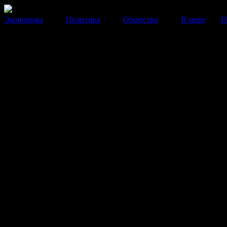
Экономика
Политика
Общество
В мире
Н
СБУ: задержан российский
разведчик - координатор
«сепаратистов»
Роман Банных был задержан 5 апреля.
07 Апреля 2014
19:20:08
СБУ сообщает о задержании гражданина Р
координатора «сепаратистских акций» в Луганске,
пытался пересечь границу.
«5 апреля сотрудники СБУ совместно с погранич