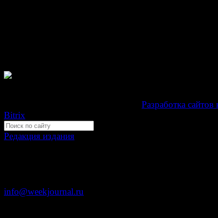
проектов, гиперссылка на www.weekjournal.ru обязате
Зарегистрировано Федеральной службой по надзору 
связи, информационных технологий и массовых
коммуникаций (Роскомнадзор) как электронное перио
издание "Газета Неделя".
Свидетельство Эл №ФС77-39719 от 30 апреля 201
Мнение авторов может не совпадать с мнением редак
Development by "Byte Eight Lab" -
Разработка сайтов 
Bitrix
Редакция издания
Москва, ул. Тверская д. 9 стр. 4
+7 (499) 653-5391
info@weekjournal.ru