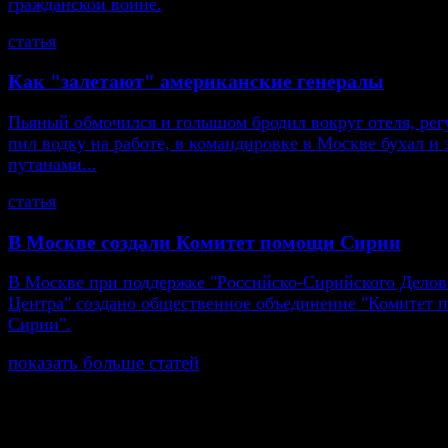
гражданской войне.
статья
Как "залетают" американские генералы
Пьяный обмочился и голышом бродил вокруг отеля, рег
пил водку на работе, в командировке в Москве бухал и 
путанами...
статья
В Москве создали Комитет помощи Сирии
В Москве при поддержке "Российско-Сирийского Делов
Центра" создано общественное объединение "Комитет
Сирии".
показать больше статей
© Газета Неделя, 2014
При любом использовании материалов сайта и дочер