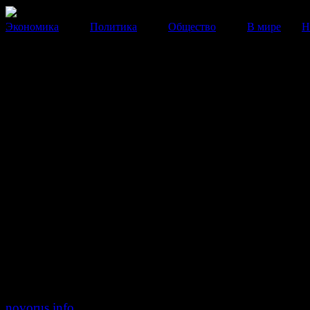
Экономика
Политика
Общество
В мире
Н
Мариуполь перешел под конт
народа и стал столицей Донец
области
После задержания народного мэра городаДмитрия К
в субботу на улицы вышел весь город.
07 Апреля 2014
17:29:20
После ночного задержания народного мэра М
Дмитрия Кузьменко в субботу на улицы вышел весь
результате под контроль народа перешло здание г
администрации. Сейчас в здании находятся граждане,
стягиваются силовики, сообщает украинское
novorus.info
.