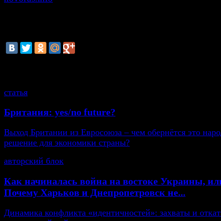
смотрите также
статья
Британия: yes/no future?
Выход Британии из Евросоюза – чем обернётся это нар
решение для экономики страны?
авторский блок
Как начиналась война на востоке Украины, ил
Почему Харьков и Днепропетровск не...
Динамика конфликта «идентичностей»: захваты и откат