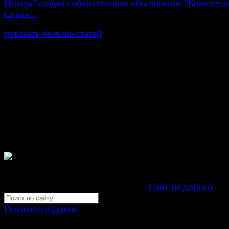
Центра" создано общественное объединение "Комитет
Сирии".
показать больше статей
© Газета Неделя, 2014
При любом использовании материалов сайта и дочер
проектов, гиперссылка на www.weekjournal.ru обязате
Зарегистрировано Федеральной службой по надзору 
связи, информационных технологий и массовых
коммуникаций (Роскомнадзор) как электронное перио
издание "Газета Неделя".
Свидетельство Эл №ФС77-39719 от 30 апреля 201
Мнение авторов может не совпадать с мнением редак
Development by "Byte Eight Lab" -
Сайт не дорого
Редакция издания
Москва, ул. Тверская д. 9 стр. 4