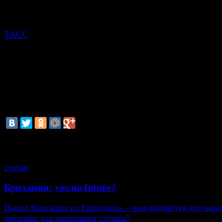
и территориальной целостности Украины, мы
приостанавливаем некоторые двусторонние обсужден
Российской Федерацией, в том числе и это, - сообщи
ТАСС
представитель руководителя антинаркотическо
ведомства США Рафаэл Лемейтр.
Накануне глава Федеральной службы РФ по контролю
оборотом наркотиков Виктор Иванов заявил, что он 
Боттичелли в российскую столицу, отметив, что встре
назначена на 14 мая. "Надеюсь, что они приедут", - д
глава ФСКН, которого США ранее внесли в "черный"
смотрите также
статья
Британия: yes/no future?
Выход Британии из Евросоюза – чем обернётся это нар
решение для экономики страны?