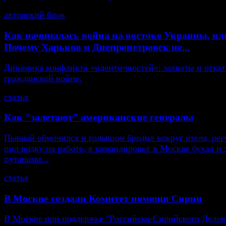
авторский блок
Как начиналась война на востоке Украины, ил
Почему Харьков и Днепропетровск не...
Динамика конфликта «идентичностей»: захваты и откат
гражданской войне.
статья
Как "залетают" американские генералы
Пьяный обмочился и голышом бродил вокруг отеля, рег
пил водку на работе, в командировке в Москве бухал и 
путанами...
статья
В Москве создали Комитет помощи Сирии
В Москве при поддержке "Российско-Сирийского Делов