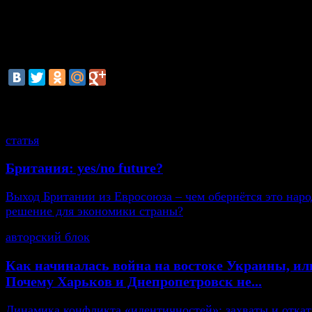
Это не первый случай в истории Франции, когда г
была выставлена на аукцион. В 2011 году орудие каз
с надписью
Armees
de
la
Republique
, было продано 
за 223 056 евро.
смотрите также
статья
Британия: yes/no future?
Выход Британии из Евросоюза – чем обернётся это нар
решение для экономики страны?
авторский блок
Как начиналась война на востоке Украины, ил
Почему Харьков и Днепропетровск не...
Динамика конфликта «идентичностей»: захваты и откат