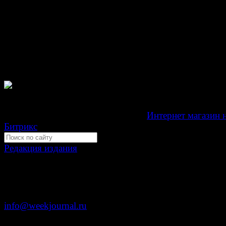
При любом использовании материалов сайта и дочер
проектов, гиперссылка на www.weekjournal.ru обязате
Зарегистрировано Федеральной службой по надзору 
связи, информационных технологий и массовых
коммуникаций (Роскомнадзор) как электронное перио
издание "Газета Неделя".
Свидетельство Эл №ФС77-39719 от 30 апреля 201
Мнение авторов может не совпадать с мнением редак
Development by "Byte Eight Lab" -
Интернет магазин 
Битрикс
Редакция издания
Москва, ул. Тверская д. 9 стр. 4
+7 (499) 653-5391
info@weekjournal.ru