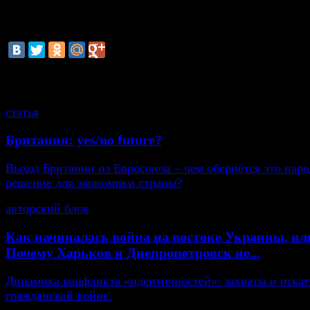
Ранее в марте турецкий премьер заявил, что жителям
могут запретить пользоваться сайтом YouTube и соц
сетью Facebook.
смотрите также
статья
Британия: yes/no future?
Выход Британии из Евросоюза – чем обернётся это нар
решение для экономики страны?
авторский блок
Как начиналась война на востоке Украины, ил
Почему Харьков и Днепропетровск не...
Динамика конфликта «идентичностей»: захваты и откат
гражданской войне.