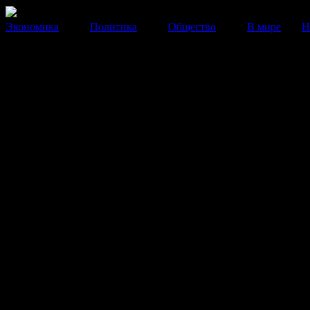
Экономика
Политика
Общество
В мире
Н
В Турции решили «искоренит
Twitter»
Власти страны заблокировали доступ к микроблогам.
21 Марта 2014
09:34:25
Жесткие меры были приняты после заявления главы к
министров Турции Реджепа Тайипа Эрдогана,
подчеркнувшего, что «Twitter нужно искоренить», с
местное издание «Хюрриет».
Обойти блокировку можно при использовании моби
гаджетов.