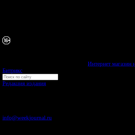
Зарегистрировано Федеральной службой по надзору 
связи, информационных технологий и массовых
коммуникаций (Роскомнадзор) как электронное перио
издание "Газета Неделя".
Свидетельство Эл №ФС77-39719 от 30 апреля 20
Мнение авторов может не совпадать с мнением р
16+
Development by "Byte Eight Lab" -
Интернет магазин 
Битрикс
Редакция издания
Москва, ул. Тверская д. 9 стр. 4
+7 (499) 653-5391
info@weekjournal.ru