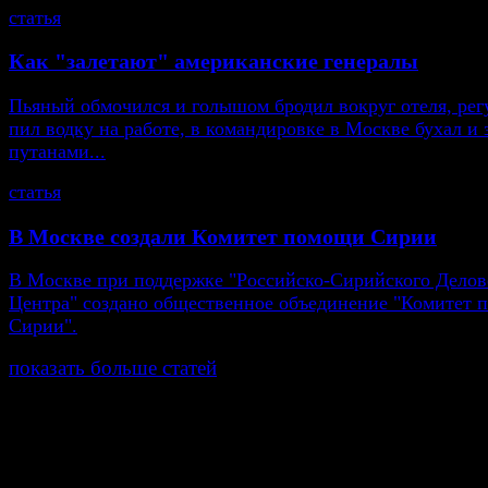
статья
Как "залетают" американские генералы
Пьяный обмочился и голышом бродил вокруг отеля, рег
пил водку на работе, в командировке в Москве бухал и 
путанами...
статья
В Москве создали Комитет помощи Сирии
В Москве при поддержке "Российско-Сирийского Делов
Центра" создано общественное объединение "Комитет
Сирии".
показать больше статей
© Газета Неделя, 2014
При любом использовании материалов сайта и дочер
проектов, гиперссылка на www.weekjournal.ru обязате