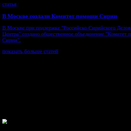
статья
В Москве создали Комитет помощи Сирии
В Москве при поддержке "Российско-Сирийского Делов
Центра" создано общественное объединение "Комитет
Сирии".
показать больше статей
© Газета Неделя, 2014
При любом использовании материалов сайта и дочер
проектов, гиперссылка на www.weekjournal.ru обязате
Зарегистрировано Федеральной службой по надзору 
связи, информационных технологий и массовых
коммуникаций (Роскомнадзор) как электронное перио
издание "Газета Неделя".
Свидетельство Эл №ФС77-39719 от 30 апреля 201
Мнение авторов может не совпадать с мнением редак