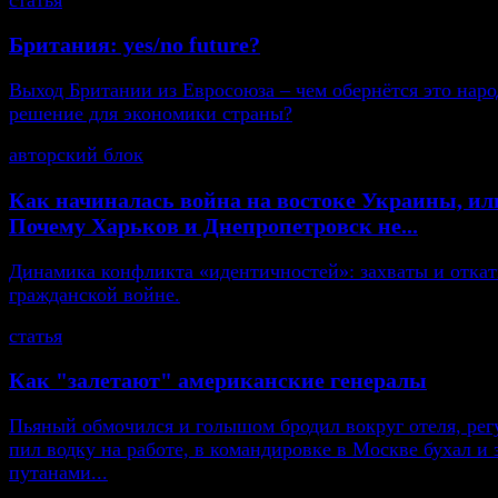
Британия: yes/no future?
Выход Британии из Евросоюза – чем обернётся это нар
решение для экономики страны?
авторский блок
Как начиналась война на востоке Украины, ил
Почему Харьков и Днепропетровск не...
Динамика конфликта «идентичностей»: захваты и откат
гражданской войне.
статья
Как "залетают" американские генералы
Пьяный обмочился и голышом бродил вокруг отеля, рег
пил водку на работе, в командировке в Москве бухал и 
путанами...