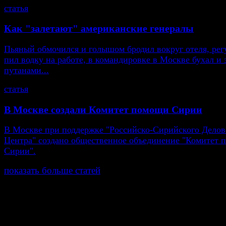
статья
Как "залетают" американские генералы
Пьяный обмочился и голышом бродил вокруг отеля, рег
пил водку на работе, в командировке в Москве бухал и 
путанами...
статья
В Москве создали Комитет помощи Сирии
В Москве при поддержке "Российско-Сирийского Делов
Центра" создано общественное объединение "Комитет
Сирии".
показать больше статей
© Газета Неделя, 2014
При любом использовании материалов сайта и дочер
проектов, гиперссылка на www.weekjournal.ru обязате