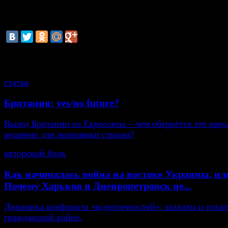
города Уэст-Палм-Бич во Флориде первым обнаружи
нидерландских ВМС, который сообщил об этом амер
морским пограничникам.
смотрите также
статья
Британия: yes/no future?
Выход Британии из Евросоюза – чем обернётся это нар
решение для экономики страны?
авторский блок
Как начиналась война на востоке Украины, ил
Почему Харьков и Днепропетровск не...
Динамика конфликта «идентичностей»: захваты и откат
гражданской войне.