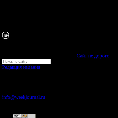
Зарегистрировано Федеральной службой по надзору 
связи, информационных технологий и массовых
коммуникаций (Роскомнадзор) как электронное перио
издание "Газета Неделя".
Свидетельство Эл №ФС77-39719 от 30 апреля 20
Мнение авторов может не совпадать с мнением р
16+
Development by "Byte Eight Lab" -
Сайт не дорого
Редакция издания
Москва, ул. Тверская д. 9 стр. 4
+7 (499) 653-5391
info@weekjournal.ru