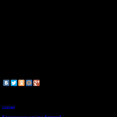
Австрийское агентство печати (АПА) ссыла
руководителя НОК Петера Меннеля, который по
сообщение газеты
Krone
, согласно которому в
поступило письмо с угрозой похищения
горнолыжного спорта Марлис Шильд и скелетонист
Флок. Письмо, предположительно, поступило из
Другие подробности не сообщаются.
Ранее НОК ряда европейских стран и США получил
на русском языке с «террористическими угрозами» 
Олимпиадой в Сочи, однако руководители оли
комитетов заявили, что эти угрозы не представляю
опасности.
смотрите также
статья
Британия: yes/no future?