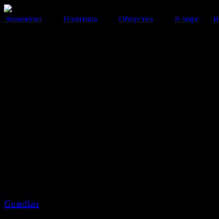
Экономика
Политика
Общество
В мире
Н
Олимпийскому комитету Авс
пригрозили похищением в Со
двух спортсменок
Об этом сообщает местная пресса.
04 Февраля 2014
19:10:30
Олимпийский комитет Австрии получил письмо с 
похитить двух австрийских спортсменок на
Олимпийских Играх, которые начинаются на этой 
Сочи. Об этом со ссылкой на австрийские СМИ соо
Guardian
.