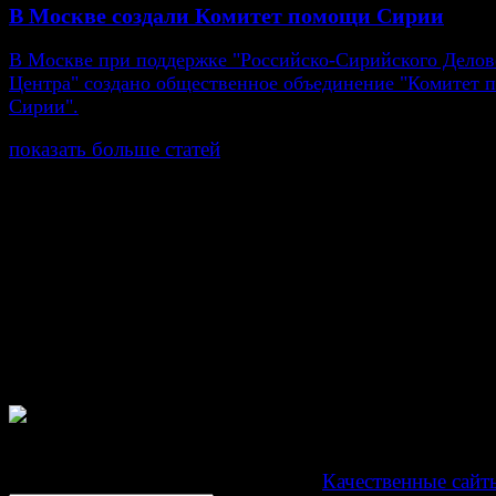
В Москве создали Комитет помощи Сирии
В Москве при поддержке "Российско-Сирийского Делов
Центра" создано общественное объединение "Комитет
Сирии".
показать больше статей
© Газета Неделя, 2014
При любом использовании материалов сайта и дочер
проектов, гиперссылка на www.weekjournal.ru обязате
Зарегистрировано Федеральной службой по надзору 
связи, информационных технологий и массовых
коммуникаций (Роскомнадзор) как электронное перио
издание "Газета Неделя".
Свидетельство Эл №ФС77-39719 от 30 апреля 201
Мнение авторов может не совпадать с мнением редак
Development by "Byte Eight Lab" -
Качественные сайт