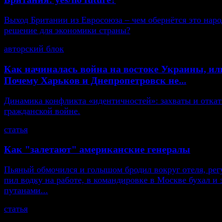
Выход Британии из Евросоюза – чем обернётся это нар
решение для экономики страны?
авторский блок
Как начиналась война на востоке Украины, ил
Почему Харьков и Днепропетровск не...
Динамика конфликта «идентичностей»: захваты и откат
гражданской войне.
статья
Как "залетают" американские генералы
Пьяный обмочился и голышом бродил вокруг отеля, рег
пил водку на работе, в командировке в Москве бухал и 
путанами...
статья