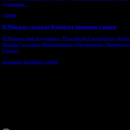
путанами...
статья
В Москве создали Комитет помощи Сирии
В Москве при поддержке "Российско-Сирийского Делов
Центра" создано общественное объединение "Комитет
Сирии".
показать больше статей
© Газета Неделя, 2014
При любом использовании материалов сайта и дочер
проектов, гиперссылка на www.weekjournal.ru обязате
Зарегистрировано Федеральной службой по надзору 
связи, информационных технологий и массовых
коммуникаций (Роскомнадзор) как электронное перио
издание "Газета Неделя".