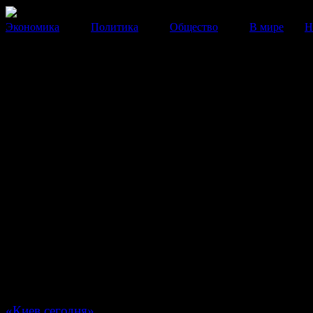
Экономика
Политика
Общество
В мире
Н
Киевские силовики потерпели
неудачу при штурме одной из
баррикад
После того, как здание на Грушевского было потушен
правоохранители попытались оттеснить активистов, н
безуспешно.
23 Января 2014
11:36:20
Сегодня, 23 января, ближе к утру, правоохранители и
сотрудники отряда «Беркут» попытались взять штур
из баррикад активистов, возведенную на улице Груш
возле входа в стадион имени Лобановского, пишет из
«Киев сегодня»
.