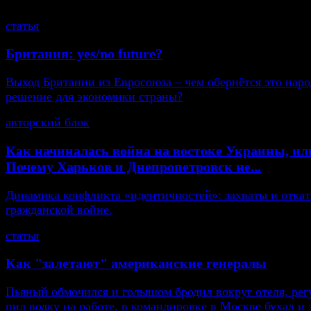
статья
Британия: yes/no future?
Выход Британии из Евросоюза – чем обернётся это нар
решение для экономики страны?
авторский блок
Как начиналась война на востоке Украины, ил
Почему Харьков и Днепропетровск не...
Динамика конфликта «идентичностей»: захваты и откат
гражданской войне.
статья
Как "залетают" американские генералы
Пьяный обмочился и голышом бродил вокруг отеля, рег
пил водку на работе, в командировке в Москве бухал и 