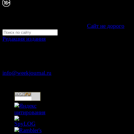
Свидетельство Эл №ФС77-39719 от 30 апреля 20
Мнение авторов может не совпадать с мнением р
16+
Development by "Byte Eight Lab" -
Сайт не дорого
Редакция издания
Москва, ул. Тверская д. 9 стр. 4
+7 (499) 653-5391
info@weekjournal.ru