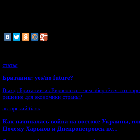
основании, что уголовное преследование Ходорковс
политически мотивированным. Неизвестно, какая 
этих денег принадлежала непосредственно Ходорко
имеет ли он к ним доступ.
смотрите также
статья
Британия: yes/no future?
Выход Британии из Евросоюза – чем обернётся это нар
решение для экономики страны?
авторский блок
Как начиналась война на востоке Украины, ил
Почему Харьков и Днепропетровск не...