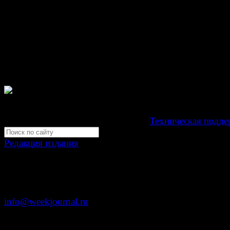
При любом использовании материалов сайта и дочер
проектов, гиперссылка на www.weekjournal.ru обязате
Зарегистрировано Федеральной службой по надзору 
связи, информационных технологий и массовых
коммуникаций (Роскомнадзор) как электронное перио
издание "Газета Неделя".
Свидетельство Эл №ФС77-39719 от 30 апреля 201
Мнение авторов может не совпадать с мнением редак
Development by "Byte Eight Lab" -
Техническая подде
Редакция издания
Москва, ул. Тверская д. 9 стр. 4
+7 (499) 653-5391
info@weekjournal.ru