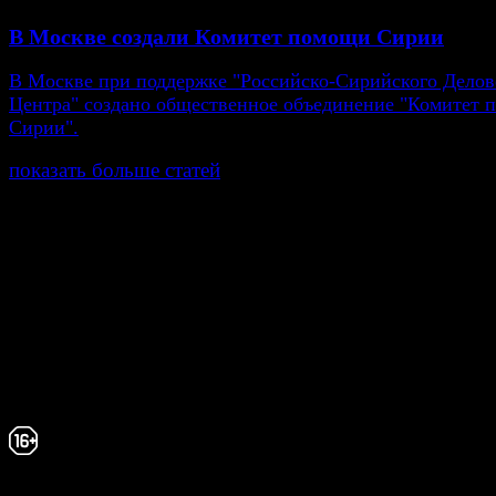
В Москве создали Комитет помощи Сирии
В Москве при поддержке "Российско-Сирийского Делов
Центра" создано общественное объединение "Комитет
Сирии".
показать больше статей
© Газета Неделя, 2014
При любом использовании материалов сайта и дочер
проектов, гиперссылка на www.weekjournal.ru обязате
Зарегистрировано Федеральной службой по надзору 
связи, информационных технологий и массовых
коммуникаций (Роскомнадзор) как электронное перио
издание "Газета Неделя".
Свидетельство Эл №ФС77-39719 от 30 апреля 20
Мнение авторов может не совпадать с мнением р
16+