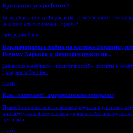
Британия: yes/no future?
Выход Британии из Евросоюза – чем обернётся это нар
решение для экономики страны?
авторский блок
Как начиналась война на востоке Украины, ил
Почему Харьков и Днепропетровск не...
Динамика конфликта «идентичностей»: захваты и откат
гражданской войне.
статья
Как "залетают" американские генералы
Пьяный обмочился и голышом бродил вокруг отеля, рег
пил водку на работе, в командировке в Москве бухал и 
путанами...
статья