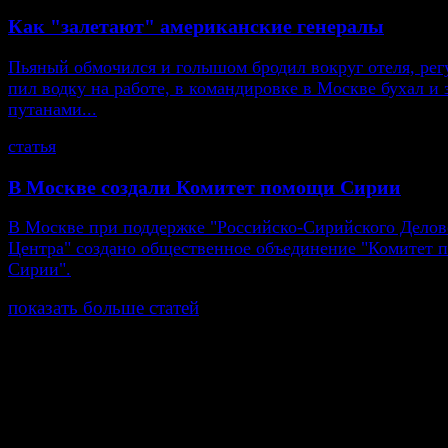
Как "залетают" американские генералы
Пьяный обмочился и голышом бродил вокруг отеля, рег
пил водку на работе, в командировке в Москве бухал и 
путанами...
статья
В Москве создали Комитет помощи Сирии
В Москве при поддержке "Российско-Сирийского Делов
Центра" создано общественное объединение "Комитет
Сирии".
показать больше статей
© Газета Неделя, 2014
При любом использовании материалов сайта и дочер
проектов, гиперссылка на www.weekjournal.ru обязате
Зарегистрировано Федеральной службой по надзору 