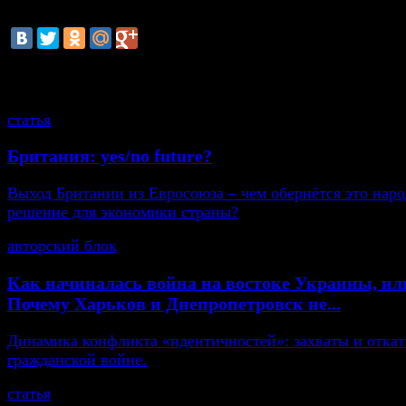
министров.
смотрите также
статья
Британия: yes/no future?
Выход Британии из Евросоюза – чем обернётся это нар
решение для экономики страны?
авторский блок
Как начиналась война на востоке Украины, ил
Почему Харьков и Днепропетровск не...
Динамика конфликта «идентичностей»: захваты и откат
гражданской войне.
статья