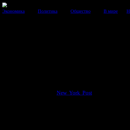
Экономика
Политика
Общество
В мире
Н
Тина Тернер во второй раз
выходит замуж
Свадьба 73-летней легенды поп-музыки состоится 21
Швейцарии или, по другим сведениям, во Франции.
13 Июля 2013
14:36:05
Знаменитая певица
Тина Тернер
во второй раз
замуж. Как сообщает
New York Post
, 73-летняя лег
музыки свяжет себя брачными узами с н
музыкальным продюсером
Эрвином Бахом
, которы
своей будущей супруги на 16 лет и уже более четв
является ее спутником жизни.