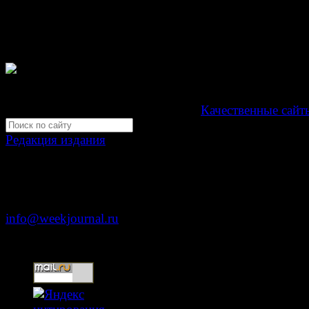
связи, информационных технологий и массовых
коммуникаций (Роскомнадзор) как электронное перио
издание "Газета Неделя".
Свидетельство Эл №ФС77-39719 от 30 апреля 201
Мнение авторов может не совпадать с мнением редак
Development by "Byte Eight Lab" -
Качественные сайт
Редакция издания
Москва, ул. Тверская д. 9 стр. 4
+7 (499) 653-5391
info@weekjournal.ru