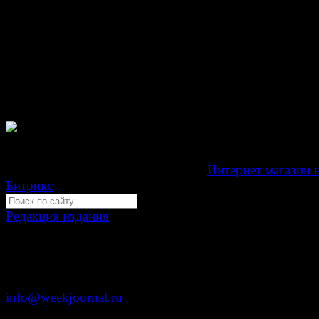
При любом использовании материалов сайта и дочер
проектов, гиперссылка на www.weekjournal.ru обязате
Зарегистрировано Федеральной службой по надзору 
связи, информационных технологий и массовых
коммуникаций (Роскомнадзор) как электронное перио
издание "Газета Неделя".
Свидетельство Эл №ФС77-39719 от 30 апреля 201
Мнение авторов может не совпадать с мнением редак
Development by "Byte Eight Lab" -
Интернет магазин 
Битрикс
Редакция издания
Москва, ул. Тверская д. 9 стр. 4
+7 (499) 653-5391
info@weekjournal.ru