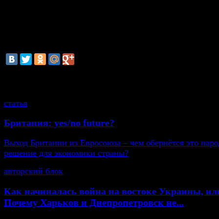
Он отметил, что украинское Правительство всячес
помогать всем без исключения украинским пред
переходить на более высокие стандарты качест
украинского Правительства украинская экономика 
политическую окраску», - добавил Остап Семерак.
смотрите также
статья
Британия: yes/no future?
Выход Британии из Евросоюза – чем обернётся это нар
решение для экономики страны?
авторский блок
Как начиналась война на востоке Украины, ил
Почему Харьков и Днепропетровск не...