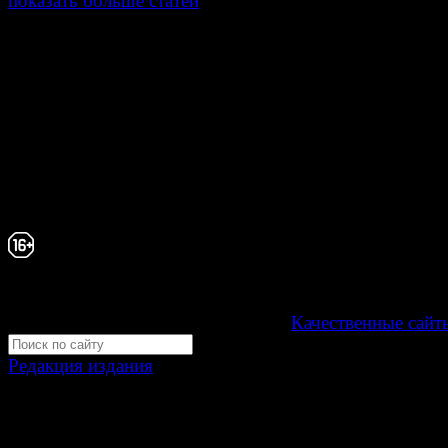
показать больше статей
© Газета Неделя, 2014
При любом использовании материалов сайта и дочер
проектов, гиперссылка на www.weekjournal.ru обязате
Зарегистрировано Федеральной службой по надзору 
связи, информационных технологий и массовых
коммуникаций (Роскомнадзор) как электронное перио
издание "Газета Неделя".
Свидетельство Эл №ФС77-39719 от 30 апреля 20
Мнение авторов может не совпадать с мнением р
16+
Development by "Byte Eight Lab" -
Качественные сайт
Редакция издания
Москва, ул. Тверская д. 9 стр. 4
+7 (499) 653-5391