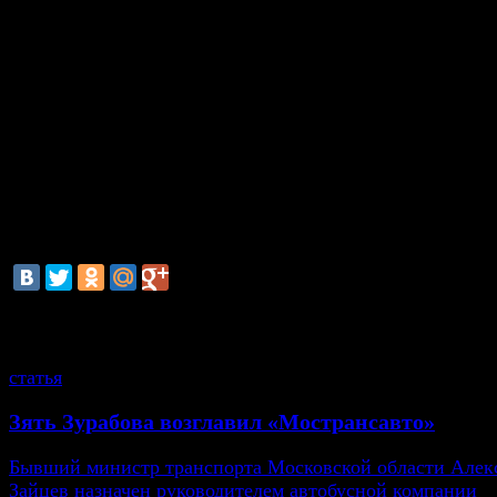
рамках проекта "Инновационная дорога"
на Пятниц
улице
. На экспериментальном участке будет опробов
светящаяся дорожная разметка, лазерные голограмм
пешеходов и другие технологии.
Впервые асфальт с резиновыми добавками был испыт
шоссе в американском штате Аризона в 1960-х годах.
пор изготовление дорожного покрытия с использова
переработанных автопокрышек получило распростра
многих странах мира.
смотрите также
статья
Зять Зурабова возглавил «Мострансавто»
Бывший министр транспорта Московской области Алек
Зайцев назначен руководителем автобусной компании