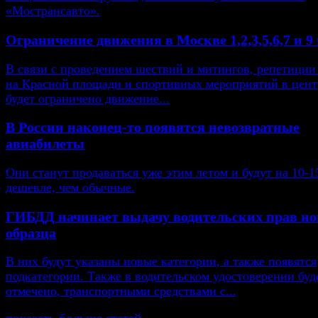
«Мострансавто».
Ограничение движения в Москве 1,2,3,5,6,7 и 9
В связи с проведением шествий и митингов, репетиции
на Красной площади и спортивных мероприятий в цент
будет ограничено движение...
В России наконец-то появятся невозвратные
авиабилеты
Они станут продаваться уже этим летом и будут на 10-
дешевле, чем обычные.
ГИБДД начинает выдачу водительских прав но
образца
В них будут указаны новые категории, а также появятся
подкатегории. Также в водительском удостоверении буд
отмечено, транспортными средствами с...