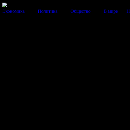
Экономика
Политика
Общество
В мире
Н
Подмосковные дороги закрою
большегрузов в дневное врем
Ограничения будут действовать на региональных и
межмуниципальных дорогах. Федеральных трасс
нововведение не коснется.
17 Января 2014
17:08:50
После введения
на въезл больше
дневное вр
территорию 
больше всего по
Московская обл