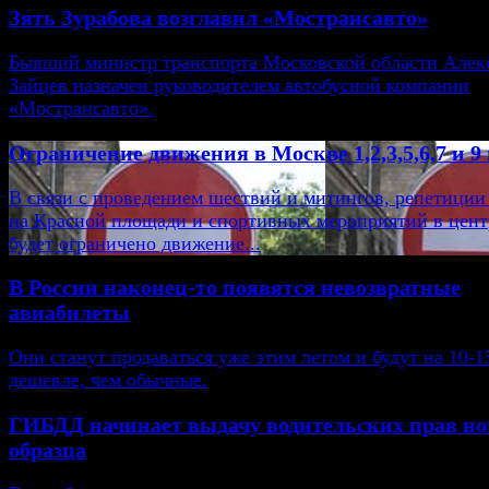
Зять Зурабова возглавил «Мострансавто»
Бывший министр транспорта Московской области Алек
Зайцев назначен руководителем автобусной компании
«Мострансавто».
Ограничение движения в Москве 1,2,3,5,6,7 и 9
В связи с проведением шествий и митингов, репетиции
на Красной площади и спортивных мероприятий в цент
будет ограничено движение...
В России наконец-то появятся невозвратные
авиабилеты
Они станут продаваться уже этим летом и будут на 10-
дешевле, чем обычные.
ГИБДД начинает выдачу водительских прав но
образца