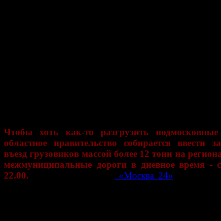
мнению специал
лучшем случае 
изменится через 
когда будет в
эксплуатацию большая шасть Центральной ко
автодороги (ЦКАД).
Однако
ЦКАД появится еще не скоро. Больша
дороги должна появиться лишь к 2019 году
. П
мере, такие даты называли в Росавтодоре в марте
года.
Чтобы хоть как-то разгрузить подмосковные
областное правительство собирается ввести з
въезд грузовиков массой более 12 тонн на регион
межмуниципальные дороги в дневное время - с
22.00.
Об этом телеканалу
«Москва 24»
сообщил н
главного управления дорожного хозяйства Под
Константин Ляшкевич.
«На прошедшем в декабре координационном с