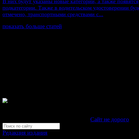
В них будут указаны новые категории, а также появятся
подкатегории. Также в водительском удостоверении буд
отмечено, транспортными средствами с...
показать больше статей
© Газета Неделя, 2014
При любом использовании материалов сайта и дочер
проектов, гиперссылка на www.weekjournal.ru обязате
Зарегистрировано Федеральной службой по надзору 
связи, информационных технологий и массовых
коммуникаций (Роскомнадзор) как электронное перио
издание "Газета Неделя".
Свидетельство Эл №ФС77-39719 от 30 апреля 201
Мнение авторов может не совпадать с мнением редак
Development by "Byte Eight Lab" -
Сайт не дорого
Редакция издания