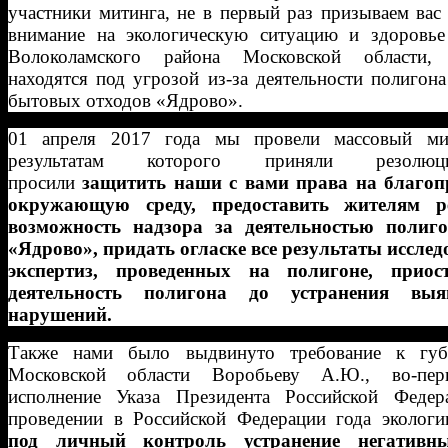
участники митинга, не в первый раз призываем вас
внимание на экологическую ситуацию и здоровье
Волоколамского района Московской области,
находятся под угрозой из-за деятельности полигон
бытовых отходов «Ядрово».
01 апреля 2017 года мы провели массовый ми
результатам которого приняли резол
просили
защитить наши с вами
права на благо
окружающую среду, предоставить жителям р
возможность надзора за деятельностью поли
«Ядрово», придать огласке все результаты исслед
экспертиз, проведенных на полигоне, приос
деятельность полигона до устранения выя
нарушений.
Также нами было выдвинуто требование к губ
Московской области Воробьеву А.Ю., во-пер
исполнение Указа Президента Российской Феде
проведении в Российской Федерации года эколог
под личный контроль устранение негатив