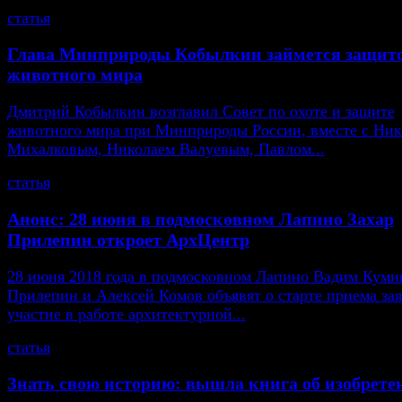
статья
Глава Минприроды Кобылкин займется защит
животного мира
Дмитрий Кобылкин возглавил Совет по охоте и защите
животного мира при Минприроды России, вместе с Ни
Михалковым, Николаем Валуевым, Павлом...
статья
Анонс: 28 июня в подмосковном Лапино Захар
Прилепин откроет АрхЦентр
28 июня 2018 года в подмосковном Лапино Вадим Кумин
Прилепин и Алексей Комов объявят о старте приема зая
участие в работе архитектурной...
статья
Знать свою историю: вышла книга об изобрете