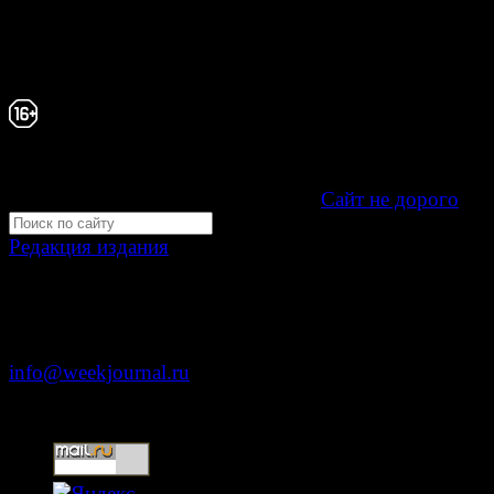
связи, информационных технологий и массовых
коммуникаций (Роскомнадзор) как электронное перио
издание "Газета Неделя".
Свидетельство Эл №ФС77-39719 от 30 апреля 20
Мнение авторов может не совпадать с мнением р
16+
Development by "Byte Eight Lab" -
Сайт не дорого
Редакция издания
Москва, ул. Тверская д. 9 стр. 4
+7 (499) 653-5391
info@weekjournal.ru