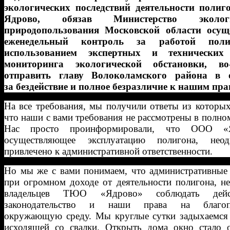
экологических последствий деятельности поли
Ядрово, обязав Министерство экол
природопользования Московской области осущ
еженедельный контроль за работой пол
использованием экспертных и технических 
мониторинга экологической обстановки, во-
отправить главу Волоколамского района в о
за бездействие и полное безразличие к нашим пр
На все требования, мы получили ответы из которых
что наши с вами требования не рассмотрены в полно
Нас просто проинформировали, что ООО «Я
осуществляющее эксплуатацию полигона, неод
привлечено к административной ответственности.
Но мы же с вами понимаем, что административные
при огромном доходе от деятельности полигона, не
владельцев ТЮО «Ядрово» соблюдать дейс
законодательство и наши права на благоп
окружающую среду. Мы круглые сутки задыхаемся 
исходящей со свалки. Открыть дома окно стало 