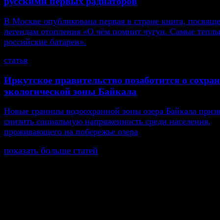
русскими первых радиаторов
В Москве опубликована первая в стране книга, посвящ
легендам отопления «О чём помнит чугун. Самые тепл
российские батареи».
статья
Иркутское правительство позаботится о сохра
экологической зоны Байкала
Новые границы водоохранной зоны озера Байкала приз
снизить социальную напряженность среди населения,
проживающего на побережье озера
показать больше статей
© Газета Неделя, 2014
При любом использовании материалов сайта и дочер
проектов, гиперссылка на www.weekjournal.ru обязате
Зарегистрировано Федеральной службой по надзору 