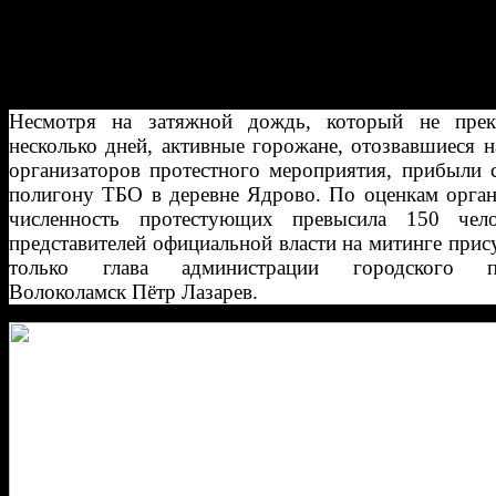
автор:
Денис Воропаев
Жители Волоколамска требуют отставки губе
Воробьева из-за экологической катастрофы в рай
Несмотря на затяжной дождь, который не прек
несколько дней, активные горожане, отозвавшиеся 
организаторов протестного мероприятия, прибыли 
полигону ТБО в деревне Ядрово. По оценкам орган
численность протестующих превысила 150 чел
представителей официальной власти на митинге прис
только глава администрации городского по
Волоколамск Пётр Лазарев.