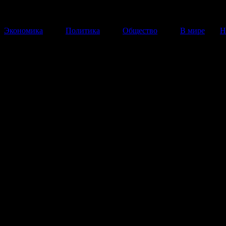
Экономика
Политика
Общество
В мире
Н
статья
Жители Волоколамска требу
отставки губернатора Воробь
из-за экологической катастро
районе
Несмотря на затяжной дождь, который не прекращае
несколько дней, активные горожане, отозвавшиеся на
организаторов протестного мероприятия, прибыли се
полигону ТБО в деревне Ядрово.
14 Октября 2017
22:16:03