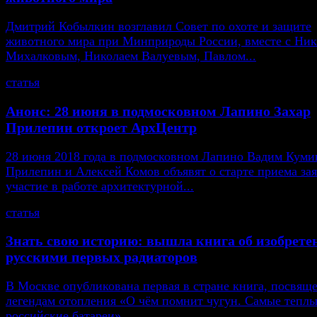
Дмитрий Кобылкин возглавил Совет по охоте и защите
животного мира при Минприроды России, вместе с Ни
Михалковым, Николаем Валуевым, Павлом...
статья
Анонс: 28 июня в подмосковном Лапино Захар
Прилепин откроет АрхЦентр
28 июня 2018 года в подмосковном Лапино Вадим Кумин
Прилепин и Алексей Комов объявят о старте приема зая
участие в работе архитектурной...
статья
Знать свою историю: вышла книга об изобрете
русскими первых радиаторов
В Москве опубликована первая в стране книга, посвящ
легендам отопления «О чём помнит чугун. Самые тепл
российские батареи».