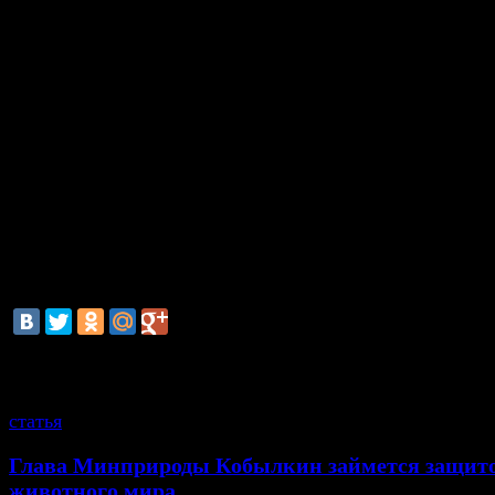
заговоров, неверности и убийств. И только по пр
нескольких веков римский император Константин
упразднил преторианскую гвардию, как «постоянно
мятежей и разврата»..
Кстати, численность национальной гвардии будет с
около 400 тысяч человек. По состоянию на 
численность Вооруженных Сил РФ составляет о
тысяч человек, что делает ее одной из самых больши
Главной ее задачей является отражение внешней 
против России. Нацгвардия предназначена для
действий внутри страны. С кем собираемся воевать в
смотрите также
статья
Глава Минприроды Кобылкин займется защит
животного мира