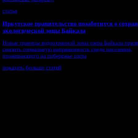
статья
Иркутское правительство позаботится о сохра
экологической зоны Байкала
Новые границы водоохранной зоны озера Байкала приз
снизить социальную напряженность среди населения,
проживающего на побережье озера
показать больше статей
© Газета Неделя, 2014
При любом использовании материалов сайта и дочер
проектов, гиперссылка на www.weekjournal.ru обязате
Зарегистрировано Федеральной службой по надзору 
связи, информационных технологий и массовых
коммуникаций (Роскомнадзор) как электронное перио
издание "Газета Неделя".