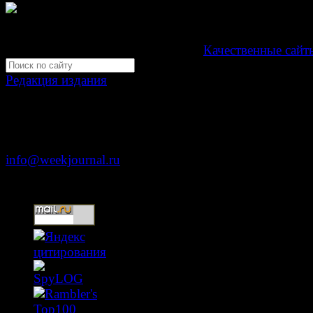
Свидетельство Эл №ФС77-39719 от 30 апреля 201
Мнение авторов может не совпадать с мнением редак
Development by "Byte Eight Lab" -
Качественные сайт
Редакция издания
Москва, ул. Тверская д. 9 стр. 4
+7 (499) 653-5391
info@weekjournal.ru