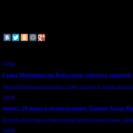
которые долгое время кормились просто за счет своего сущес
силами АТО. В целом «титушки» – очень опасное явление, хар
быть реализована только в случае резкого роста протестных н
десятков тысяч «верных Кадыровцев» - личной гвардии Прези
пиар-площадкой для лояльных к Кремлю сил.
смотрите также
статья
Глава Минприроды Кобылкин займется защитой 
Дмитрий Кобылкин возглавил Совет по охоте и защите животн
статья
Анонс: 28 июня в подмосковном Лапино Захар П
28 июня 2018 года в подмосковном Лапино Вадим Кумин, Захар 
статья