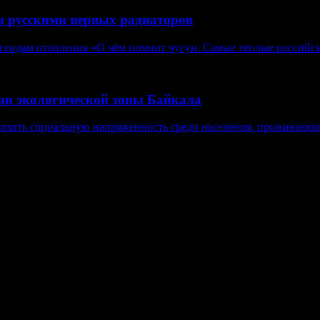
и русскими первых радиаторов
егендам отопления «О чём помнит чугун. Самые теплые российск
нии экологической зоны Байкала
изить социальную напряженность среди населения, проживающе
в, гиперссылка на www.weekjournal.ru обязательна.
язи, информационных технологий и массовых коммуникаций (Рос
нение авторов может не совпадать с мнением редакции. 16+