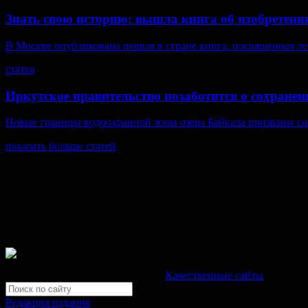
Знать свою историю: вышла книга об изобретени
В Москве опубликована первая в стране книга, посвященная л
статья
Иркутское правительство позаботится о сохране
Новые границы водоохранной зоны озера Байкала призваны сн
показать больше статей
© Газета Неделя, 2014
При любом использовании материалов сайта и дочерних проекто
Зарегистрировано Федеральной службой по надзору в сфере св
Неделя".
Свидетельство Эл №ФС77-39719 от 30 апреля 2010 года. М
Development by "Byte Eight Lab" -
Качественные сайты
Редакция издания