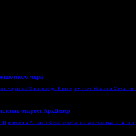
твования? Бойцов «Правого сектора», например, планировалось «
актерное для государств, где разрушены или еще не созданы го
астроений к действующей власти, когда придется задействовать
дента РФ, которые, как они уже заявили, готовы исполнять люб
животного мира
ого мира при Минприроды России, вместе с Никитой Михалковы
рилепин откроет АрхЦентр
Прилепин и Алексей Комов объявят о старте приема заявок на у