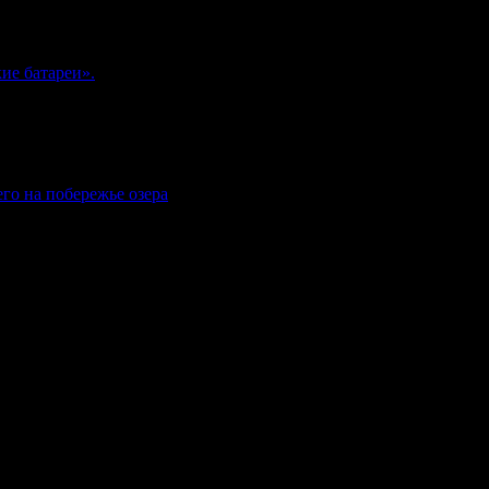
ие батареи».
го на побережье озера
комнадзор) как электронное периодическое издание "Газета