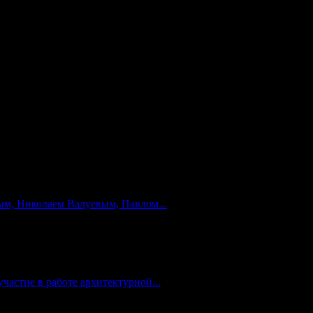
реализовать» в ходе военной спецоперации на Востоке Украины
сударственные институты. Для России подобная практика может
 эти «частные силы». К тому же в Чечне всегда есть несколько
ой приказ Путина. В остальное время «Антимайдан» останется
м, Николаем Валуевым, Павлом...
частие в работе архитектурной...