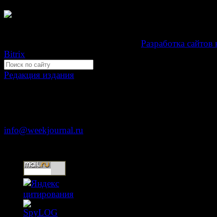
Свидетельство Эл №ФС77-39719 от 30 апреля 201
Мнение авторов может не совпадать с мнением редак
Development by "Byte Eight Lab" -
Разработка сайтов 
Bitrix
Редакция издания
Москва, ул. Тверская д. 9 стр. 4
+7 (499) 653-5391
info@weekjournal.ru