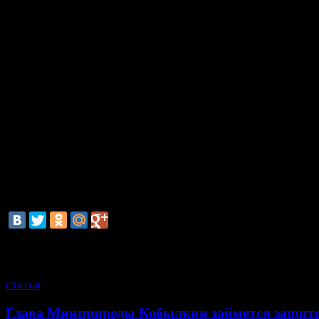
схождение электропоезда с рельсов, гибель 23 ч
причинение различных телесных повреждений более
пассажирам метрополитена.
В настоящее время по уголовному делу прод
проведение следственных действий, направл
установление всех обстоятельств этой трагед
причастных к ней, отмечает СКР.
Катастрофа в московском метро произошла около 
вторник, 15 июля. Три вагона поезда метро сошли 
на перегоне между станциями «Парк Победы» и «Сл
бульвар» Арбатско-Покровской линии.
смотрите также
статья
Глава Минприроды Кобылкин займется защит