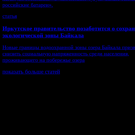
российские батареи».
статья
Иркутское правительство позаботится о сохра
экологической зоны Байкала
Новые границы водоохранной зоны озера Байкала приз
снизить социальную напряженность среди населения,
проживающего на побережье озера
показать больше статей
© Газета Неделя, 2014
При любом использовании материалов сайта и дочер
проектов, гиперссылка на www.weekjournal.ru обязате
Зарегистрировано Федеральной службой по надзору 
связи, информационных технологий и массовых
коммуникаций (Роскомнадзор) как электронное перио
издание "Газета Неделя".