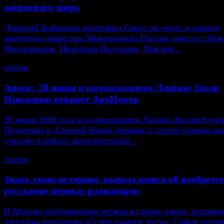
животного мира
Дмитрий Кобылкин возглавил Совет по охоте и защите
животного мира при Минприроды России, вместе с Ни
Михалковым, Николаем Валуевым, Павлом...
статья
Анонс: 28 июня в подмосковном Лапино Захар
Прилепин откроет АрхЦентр
28 июня 2018 года в подмосковном Лапино Вадим Кумин
Прилепин и Алексей Комов объявят о старте приема зая
участие в работе архитектурной...
статья
Знать свою историю: вышла книга об изобрете
русскими первых радиаторов
В Москве опубликована первая в стране книга, посвящ
легендам отопления «О чём помнит чугун. Самые тепл