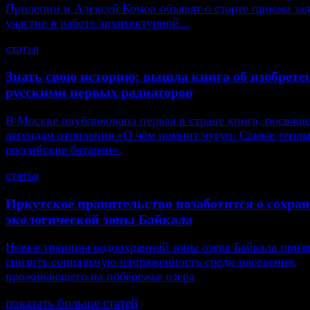
Прилепин и Алексей Комов объявят о старте приема зая
участие в работе архитектурной...
статья
Знать свою историю: вышла книга об изобрете
русскими первых радиаторов
В Москве опубликована первая в стране книга, посвящ
легендам отопления «О чём помнит чугун. Самые тепл
российские батареи».
статья
Иркутское правительство позаботится о сохра
экологической зоны Байкала
Новые границы водоохранной зоны озера Байкала приз
снизить социальную напряженность среди населения,
проживающего на побережье озера
показать больше статей