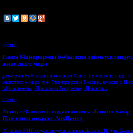
погибли 23 человека.
смотрите также
статья
Глава Минприроды Кобылкин займется защит
животного мира
Дмитрий Кобылкин возглавил Совет по охоте и защите
животного мира при Минприроды России, вместе с Ни
Михалковым, Николаем Валуевым, Павлом...
статья
Анонс: 28 июня в подмосковном Лапино Захар
Прилепин откроет АрхЦентр
28 июня 2018 года в подмосковном Лапино Вадим Кумин