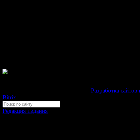
© Газета Неделя, 2014
При любом использовании материалов сайта и дочер
проектов, гиперссылка на www.weekjournal.ru обязате
Зарегистрировано Федеральной службой по надзору 
связи, информационных технологий и массовых
коммуникаций (Роскомнадзор) как электронное перио
издание "Газета Неделя".
Свидетельство Эл №ФС77-39719 от 30 апреля 201
Мнение авторов может не совпадать с мнением редак
Development by "Byte Eight Lab" -
Разработка сайтов 
Bitrix
Редакция издания
Москва, ул. Тверская д. 9 стр. 4
+7 (499) 653-5391